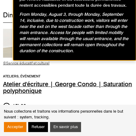
restent accessibles pendant toute la durée des travaux.
Dimanche 16 novembre 2025
From Monday, August 3, through Monday, September
14, inclusive, due to construction work, visitors will enter
near the exit on the west facade rather than through the
main entrance. Access for people with limited mobility
will remain available through the usual entrance, and the
permanent collections will remain open throughout the
duration of the construction.
©Service éducatif et culturel
ATELIERS, ÉVÉNEMENT
Atelier d'écriture | George Condo | Saturation
polyphonique
15h00
Durée
2h30
Nous collectons et traitons vos informations personnelles dans le but
Face aux œuvres saturées de George Condo, on peut percevoir une
suivant :
system, tracking
.
foule compacte de personnages, polyphonie de formes. Par l’écriture de
Accepter
Refuser
En savoir plus
l’accumulation, de l’exagération, du trop-plein, transformez ces lignes en
brouhaha de foule. Venez à votre tour, par le geste d'écriture, emplir la