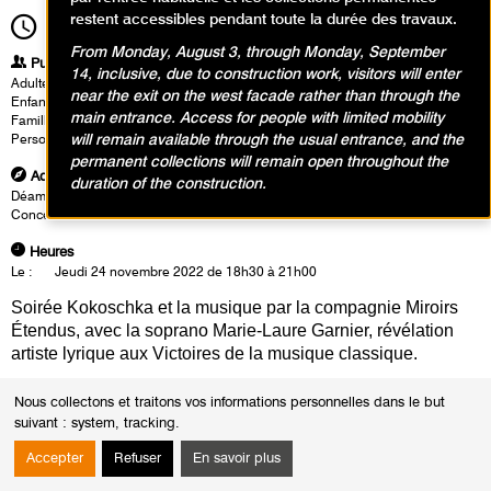
restent accessibles pendant toute la durée des travaux.
18h30
Durée
2h30
From Monday, August 3, through Monday, September
Publics
14, inclusive, due to construction work, visitors will enter
Adultes
near the exit on the west facade rather than through the
Enfants / Ados
main entrance. Access for people with limited mobility
Famille
will remain available through the usual entrance, and the
Personnes à mobilité réduite
permanent collections will remain open throughout the
Adresse
duration of the construction.
Déambulation : Exposition Oskar Kokoschka - Niveau 4 du musée
Concert : Salle Matisse - Niveau 3 du musée
Heures
Le :
Jeudi 24 novembre 2022 de 18h30 à 21h00
Soirée Kokoschka et la musique par la compagnie Miroirs
Étendus, avec la soprano Marie-Laure Garnier, révélation
artiste lyrique aux Victoires de la musique classique.
C’est sans doute le privilège de l’artiste qui regarde au dehors de son
Nous collectons et traitons vos informations personnelles dans le but
domaine : l’intérêt de Kokoschka pour la musique tout au long de sa vie
suivant :
system, tracking
.
ne souffre aucune limitation de genre, aucune querelle de chapelle ; à
première vue, son goût ne retranche rien à l’immense variété des
Accepter
Refuser
En savoir plus
répertoires que les nombreux compositeurs (et compositrices — avec