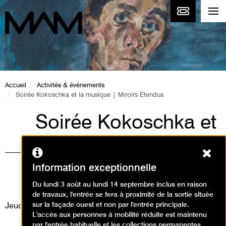
Accueil
Activités & événements
Soirée Kokoschka et la musique | Miroirs Étendus
Soirée Kokoschka et
la musique | Miroirs
Ferm
Étendus
Information exceptionnelle
Événement / Concert
Du lundi 3 août au lundi 14 septembre inclus en raison
de travaux, l'entrée se fera à proximité de la sortie située
sur la façade ouest et non par l'entrée principale.
Jeudi 24 novembre 2022
L'accès aux personnes à mobilité réduite est maintenu
par l'entrée habituelle et les collections permanentes