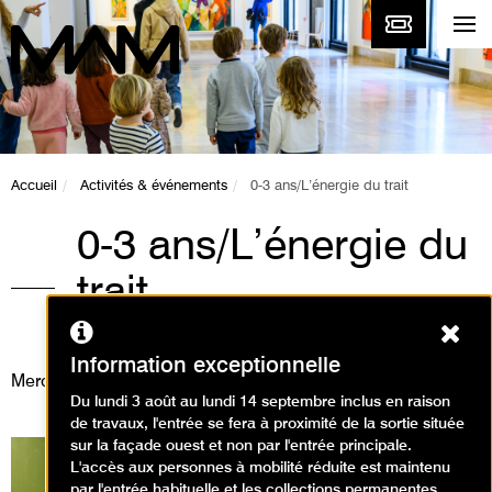
Accueil
Activités & événements
0-3 ans/L’énergie du trait
0-3 ans/L’énergie du
trait
Ferm
Animations / Baby visite
Information exceptionnelle
Mercredi 24 avril 2024
Du lundi 3 août au lundi 14 septembre inclus en raison
de travaux, l'entrée se fera à proximité de la sortie située
sur la façade ouest et non par l'entrée principale.
L'accès aux personnes à mobilité réduite est maintenu
par l'entrée habituelle et les collections permanentes