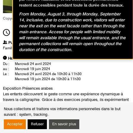
restent accessibles pendant toute la durée des travaux.
From Monday, August 3, through Monday, September
Copyright Service pédagogique et culturel
14, inclusive, due to construction work, visitors will enter
near the exit on the west facade rather than through the
main entrance. Access for people with limited mobility
10h30
Durée
1h00
will remain available through the usual entrance, and the
Publics
permanent collections will remain open throughout the
Famille
duration of the construction.
Heures
Du :
Mercredi 24 avril 2024
au :
Mercredi 19 juin 2024
Le :
Mercredi 24 avril 2024 de 10h30 à 11h30
Mercredi 19 juin 2024 de 10h30 à 11h30
Exposition Présences arabes
Les enfants découvrent le geste comme une expérience dynamique à
travers la calligraphie. Grâce à des exercices pratiques, ils expérimentent
l’énergie du trait et créent des compositions modernes et personnelles.
Nous collectons et traitons vos informations personnelles dans le but
Avant la marche : porte bébé obligatoire
suivant :
system, tracking
.
Pour les poussettes : un vestiaire est à disposition pour les déposer
Accepter
Refuser
En savoir plus
avant la visite