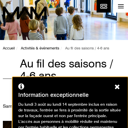
Accueil
Activités & événements
Au fil des saisons / 4-6 ans
Au fil des saisons /
4-6 ans
Ferm
Animations / Atelier arts
plastiques
Information exceptionnelle
Du lundi 3 août au lundi 14 septembre inclus en raison
Samedi 20 septembre 2025
de travaux, l'entrée se fera à proximité de la sortie située
sur la façade ouest et non par l'entrée principale.
L'accès aux personnes à mobilité réduite est maintenu
par l'entrée habituelle et les collections permanentes