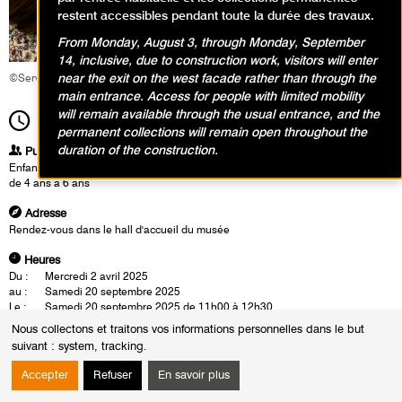
restent accessibles pendant toute la durée des travaux.
From Monday, August 3, through Monday, September
14, inclusive, due to construction work, visitors will enter
near the exit on the west facade rather than through the
©Service éducatif et culturel
main entrance. Access for people with limited mobility
will remain available through the usual entrance, and the
11h00
Durée
1h30
permanent collections will remain open throughout the
duration of the construction.
Publics
Enfants / Ados
de 4 ans à 6 ans
Adresse
Rendez-vous dans le hall d'accueil du musée
Heures
Du :
Mercredi 2 avril 2025
au :
Samedi 20 septembre 2025
Le :
Samedi 20 septembre 2025 de 11h00 à 12h30
Nous collectons et traitons vos informations personnelles dans le but
Les enfants sont invités à devenir de véritables détectives des saisons. En
suivant :
system, tracking
.
observant des œuvres d’art moderne, ils apprennent à reconnaître les
indices cachés : couleurs, textures, formes... Puis, ils laissent libre cours
Accepter
Refuser
En savoir plus
à leur imagination pour créer un paysage qui défie les saisons.