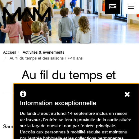
Accueil
Activités & événements
Au fil du temps et des saisons / 7-10 ans
Au fil du temps et
des saisons / 7-10
Ferm
ans
Information exceptionnelle
Ateliers / Atelier arts plastiques
Du lundi 3 août au lundi 14 septembre inclus en raison
de travaux, l'entrée se fera à proximité de la sortie située
sur la façade ouest et non par l'entrée principale.
Samedi 20 septembre 2025
L'accès aux personnes à mobilité réduite est maintenu
par l'entrée habituelle et les collections permanentes