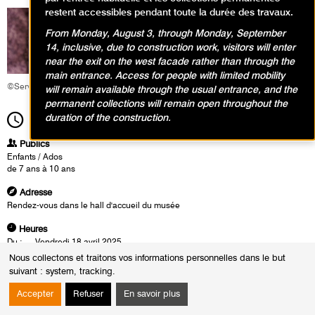
restent accessibles pendant toute la durée des travaux.
From Monday, August 3, through Monday, September
14, inclusive, due to construction work, visitors will enter
near the exit on the west facade rather than through the
main entrance. Access for people with limited mobility
©Service éducatif et culturel
will remain available through the usual entrance, and the
permanent collections will remain open throughout the
duration of the construction.
14h30
Durée
2h00
Publics
Enfants / Ados
de 7 ans à 10 ans
Adresse
Rendez-vous dans le hall d'accueil du musée
Heures
Du :
Vendredi 18 avril 2025
au :
Samedi 20 septembre 2025
Nous collectons et traitons vos informations personnelles dans le but
Le :
Samedi 20 septembre 2025 de 14h30 à 16h30
suivant :
system, tracking
.
Pendant cette visite, les jeunes découvrent comment les artistes
Accepter
Refuser
En savoir plus
modernes, comme Pierre Bonnard, observaient la nature, en prêtant