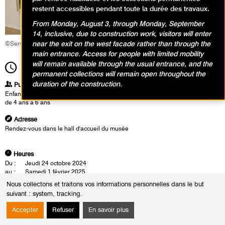
restent accessibles pendant toute la durée des travaux.
From Monday, August 3, through Monday, September
14, inclusive, due to construction work, visitors will enter
near the exit on the west facade rather than through the
©Service éducatif et culturel
main entrance. Access for people with limited mobility
will remain available through the usual entrance, and the
11h00
Durée
1h30
permanent collections will remain open throughout the
duration of the construction.
Publics
Enfants / Ados
de 4 ans à 6 ans
Adresse
Rendez-vous dans le hall d'accueil du musée
Heures
Du :
Jeudi 24 octobre 2024
au :
Samedi 1 février 2025
Le :
Samedi 1 février 2025 de 11h00 à 12h30
Nous collectons et traitons vos informations personnelles dans le but
suivant :
system, tracking
.
Les enfants découvrent l’âge atomique à travers des œuvres «explosives»
comme celles de Jackson Pollock. Chaque éclaboussure de peinture
Accepter
Refuser
En savoir plus
reflète énergie et puissance. Ils s’en inspirent ensuite pour réaliser leur