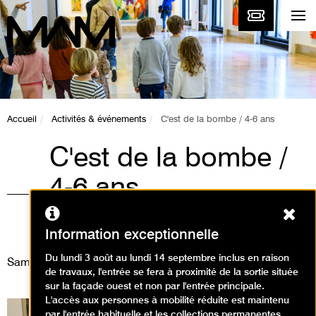
Accueil
Activités & événements
C'est de la bombe / 4-6 ans
C'est de la bombe /
4-6 ans
Ferm
Animations / Ateliers en arts
plastiques
Information exceptionnelle
Du lundi 3 août au lundi 14 septembre inclus en raison
Samedi 1 février 2025
de travaux, l'entrée se fera à proximité de la sortie située
sur la façade ouest et non par l'entrée principale.
L'accès aux personnes à mobilité réduite est maintenu
par l'entrée habituelle et les collections permanentes