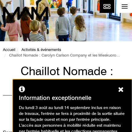
Accueil
Activités & événements
Chaillot Nomade : Carolyn Carlson Company et les Mieskuoro...
Chaillot Nomade :
Carolyn Carlson
Ferm
Company et les
Information exceptionnelle
Mieskuoro Huutajat
Du lundi 3 août au lundi 14 septembre inclus en raison
de travaux, l'entrée se fera à proximité de la sortie située
Événement / Performance
sur la façade ouest et non par l'entrée principale.
L'accès aux personnes à mobilité réduite est maintenu
par l'entrée habituelle et les collections permanentes