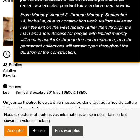
Samedi 3 octobre 2015
restent accessibles pendant toute la durée des travaux.
From Monday, August 3, through Monday, September
14, inclusive, due to construction work, visitors will enter
near the exit on the west facade rather than through the
main entrance. Access for people with limited mobility
will remain available through the usual entrance, and the
permanent collections will remain open throughout the
duration of the construction.
16h00
Durée
2h00
Publics
Adultes
Famille
Heures
Le :
Samedi 3 octobre 2015 de 16h00 à 18h00
Un jour au théâtre, le suivant au musée, ou dans tout autre lieu de culture
à Paris. Moment chorégraphique ou théâtral en résonance avec l’univers
d’un artiste présenté à Chaillot, qui établit un dialogue avec les œuvres
Nous collectons et traitons vos informations personnelles dans le but
du musée ou d’un monument.
suivant :
system, tracking
.
Carolyn Carlson investit plusieurs salles des collections permanentes
Accepter
Refuser
En savoir plus
avec les danseurs de sa compagnie et une vingtaine de hurleurs