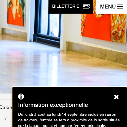
MENU
BILLETTERIE
Ferm
Information exceptionnelle
Calendrier des événements
Du lundi 3 août au lundi 14 septembre inclus en raison
novembre 2024
Mois
Mois
de travaux, l'entrée se fera à proximité de la sortie située
précédent
suivant
sur la façade ouest et non par l'entrée principale.