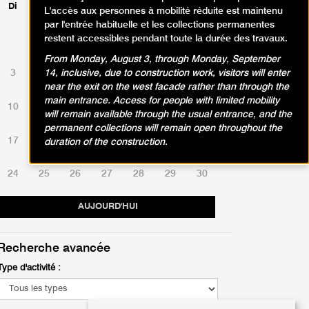
Di
Lu
Ma
Me
Je
Ve
Sa
L'accès aux personnes à mobilité réduite est maintenu
par l'entrée habituelle et les collections permanentes
restent accessibles pendant toute la durée des travaux.
1
2
From Monday, August 3, through Monday, September
3
4
5
6
7
8
9
14, inclusive, due to construction work, visitors will enter
near the exit on the west facade rather than through the
main entrance. Access for people with limited mobility
10
11
12
13
14
15
16
will remain available through the usual entrance, and the
permanent collections will remain open throughout the
17
18
19
20
21
22
23
duration of the construction.
24
25
26
27
28
29
30
AUJOURD'HUI
Recherche avancée
Type d'activité :