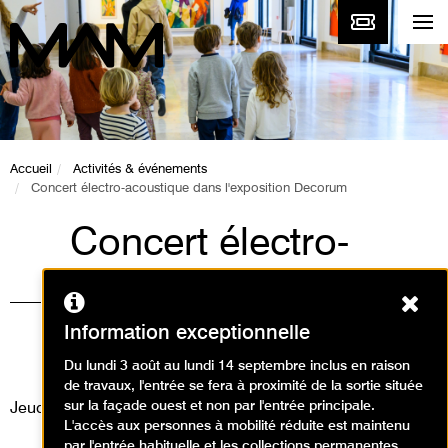
Accueil
Activités & événements
Concert électro-acoustique dans l'exposition Decorum
Concert électro-
acoustique dans
Ferm
l'exposition Decorum
Information exceptionnelle
Événement / Concert
Du lundi 3 août au lundi 14 septembre inclus en raison
de travaux, l'entrée se fera à proximité de la sortie située
sur la façade ouest et non par l'entrée principale.
Jeudi 23 janvier 2014
L'accès aux personnes à mobilité réduite est maintenu
par l'entrée habituelle et les collections permanentes