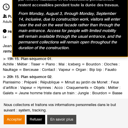
restent accessibles pendant toute la durée des travaux.
19h15
Durée
2h00
From Monday, August 3, through Monday, September
Publics
14, inclusive, due to construction work, visitors will enter
Adultes
near the exit on the west facade rather than through the
main entrance. Access for people with limited mobility
Heures
will remain available through the usual entrance, and the
Le :
Jeudi 23 janvier 2014 de 19h15 à 21h15
permanent collections will remain open throughout the
Jean-Philippe Antoine & Jean-Jacques Palix,
20 fois sur le métier
duration of the construction.
remettez votre ouvrage
> 19h 15. Plan-séquence 01.
Achille : Métier : Tisser = Piano : Mai : Iceberg = Bourdon : Cloches :
Naufrage = Berceuse : Contact : Vapeur = Organ : Bip bip : Fausto
> 20h 15. Plan séquence 02.
Pianissimo : Préparé : République = Minuit au jardin de Monet : Feux
d’artifice : Vapeur = Hymnes : Acco : Craquements = Objets : Métier :
Galets = Jeune homme triste dans un train : Jungle : Bourdon = Basse
Nous collectons et traitons vos informations personnelles dans le but
suivant :
system, tracking
.
Accepter
Refuser
En savoir plus