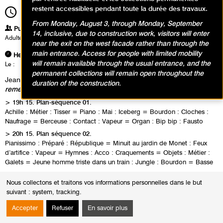
restent accessibles pendant toute la durée des travaux.
19h15
Durée
2h00
From Monday, August 3, through Monday, September
Publics
14, inclusive, due to construction work, visitors will enter
Adultes
near the exit on the west facade rather than through the
main entrance. Access for people with limited mobility
Heures
will remain available through the usual entrance, and the
Le :
Jeudi 23 janvier 2014 de 19h15 à 21h15
permanent collections will remain open throughout the
Jean-Philippe Antoine & Jean-Jacques Palix,
20 fois sur le métier
duration of the construction.
remettez votre ouvrage
> 19h 15. Plan-séquence 01.
Achille : Métier : Tisser = Piano : Mai : Iceberg = Bourdon : Cloches :
Naufrage = Berceuse : Contact : Vapeur = Organ : Bip bip : Fausto
> 20h 15. Plan séquence 02.
Pianissimo : Préparé : République = Minuit au jardin de Monet : Feux
d’artifice : Vapeur = Hymnes : Acco : Craquements = Objets : Métier :
Galets = Jeune homme triste dans un train : Jungle : Bourdon = Basse
Nous collectons et traitons vos informations personnelles dans le but
suivant :
system, tracking
.
Accepter
Refuser
En savoir plus