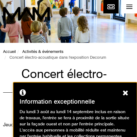
Accueil
Activités & événements
Concert électro-acoustique dans l'exposition Decorum
Concert électro-
acoustique dans
Ferm
l'exposition Decorum
Information exceptionnelle
Événement / Concert
Du lundi 3 août au lundi 14 septembre inclus en raison
de travaux, l'entrée se fera à proximité de la sortie située
sur la façade ouest et non par l'entrée principale.
Jeudi 23 janvier 2014
L'accès aux personnes à mobilité réduite est maintenu
par l'entrée habituelle et les collections permanentes