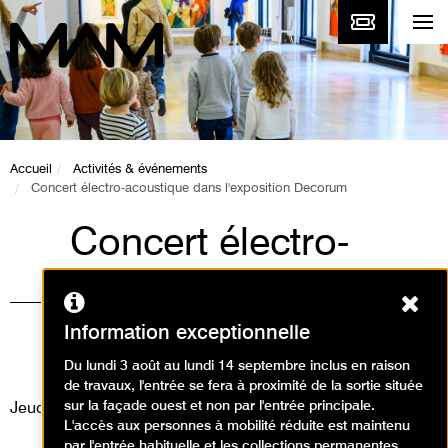
Accueil
Activités & événements
Concert électro-acoustique dans l'exposition Decorum
Concert électro-
acoustique dans
Ferm
l'exposition Decorum
Information exceptionnelle
Événement / Concert
Du lundi 3 août au lundi 14 septembre inclus en raison
de travaux, l'entrée se fera à proximité de la sortie située
sur la façade ouest et non par l'entrée principale.
Jeudi 23 janvier 2014
L'accès aux personnes à mobilité réduite est maintenu
par l'entrée habituelle et les collections permanentes