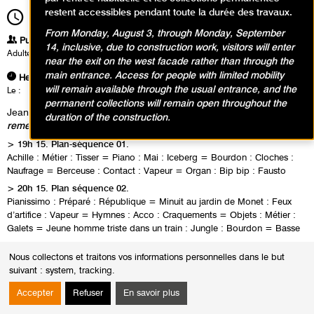
restent accessibles pendant toute la durée des travaux.
19h15
Durée
2h00
From Monday, August 3, through Monday, September
Publics
14, inclusive, due to construction work, visitors will enter
Adultes
near the exit on the west facade rather than through the
main entrance. Access for people with limited mobility
Heures
will remain available through the usual entrance, and the
Le :
Jeudi 23 janvier 2014 de 19h15 à 21h15
permanent collections will remain open throughout the
Jean-Philippe Antoine & Jean-Jacques Palix,
20 fois sur le métier
duration of the construction.
remettez votre ouvrage
> 19h 15. Plan-séquence 01.
Achille : Métier : Tisser = Piano : Mai : Iceberg = Bourdon : Cloches :
Naufrage = Berceuse : Contact : Vapeur = Organ : Bip bip : Fausto
> 20h 15. Plan séquence 02.
Pianissimo : Préparé : République = Minuit au jardin de Monet : Feux
d’artifice : Vapeur = Hymnes : Acco : Craquements = Objets : Métier :
Galets = Jeune homme triste dans un train : Jungle : Bourdon = Basse
Nous collectons et traitons vos informations personnelles dans le but
suivant :
system, tracking
.
Accepter
Refuser
En savoir plus