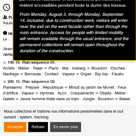
restent accessibles pendant toute la durée des travaux.
19h15
Durée
2h00
From Monday, August 3, through Monday, September
Publics
14, inclusive, due to construction work, visitors will enter
Adultes
near the exit on the west facade rather than through the
main entrance. Access for people with limited mobility
Heures
will remain available through the usual entrance, and the
Le :
Jeudi 23 janvier 2014 de 19h15 à 21h15
permanent collections will remain open throughout the
Jean-Philippe Antoine & Jean-Jacques Palix,
20 fois sur le métier
duration of the construction.
remettez votre ouvrage
> 19h 15. Plan-séquence 01.
Achille : Métier : Tisser = Piano : Mai : Iceberg = Bourdon : Cloches :
Naufrage = Berceuse : Contact : Vapeur = Organ : Bip bip : Fausto
> 20h 15. Plan séquence 02.
Pianissimo : Préparé : République = Minuit au jardin de Monet : Feux
d’artifice : Vapeur = Hymnes : Acco : Craquements = Objets : Métier :
Galets = Jeune homme triste dans un train : Jungle : Bourdon = Basse
Nous collectons et traitons vos informations personnelles dans le but
suivant :
system, tracking
.
Accepter
Refuser
En savoir plus