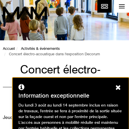
Accueil
Activités & événements
Concert électro-acoustique dans l'exposition Decorum
Concert électro-
acoustique dans
Ferm
l'exposition Decorum
Information exceptionnelle
Événement / Concert
Du lundi 3 août au lundi 14 septembre inclus en raison
de travaux, l'entrée se fera à proximité de la sortie située
sur la façade ouest et non par l'entrée principale.
Jeudi 23 janvier 2014
L'accès aux personnes à mobilité réduite est maintenu
par l'entrée habituelle et les collections permanentes