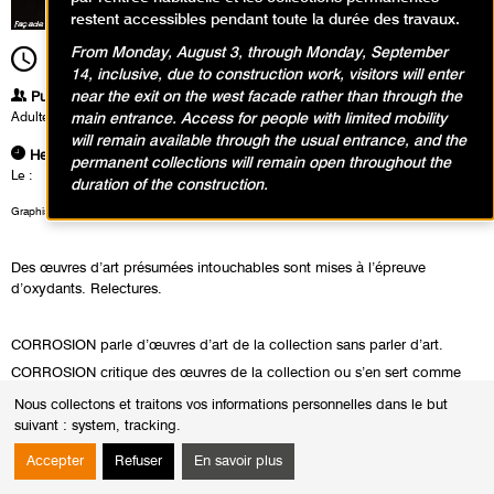
restent accessibles pendant toute la durée des travaux.
From Monday, August 3, through Monday, September
15h30
Durée
1h30
14, inclusive, due to construction work, visitors will enter
near the exit on the west facade rather than through the
Publics
Adultes
main entrance. Access for people with limited mobility
will remain available through the usual entrance, and the
Heures
permanent collections will remain open throughout the
Le :
Dimanche 8 avril 2018 de 15h30 à 17h00
duration of the construction.
Graphisme bandeau haut de page et visuel Corrosion: © Anaïs Enjalbert
Des œuvres d’art présumées intouchables sont mises à l’épreuve
d’oxydants. Relectures.
CORROSION parle d’œuvres d’art de la collection sans parler d’art.
CORROSION critique des œuvres de la collection ou s’en sert comme
point de départ pour tous les possibles.
Nous collectons et traitons vos informations personnelles dans le but
CORROSION connecte des œuvres de la collection avec des
suivant :
system, tracking
.
productions culturelles issues de la marge, du « bis », des sous-genres
Accepter
Refuser
En savoir plus
et de la shoxploitation.
CORROSION est un module conçu par PRACTICES IN REMOVE.