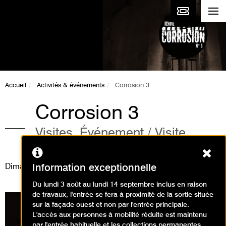
Accueil
Activités & événements
Corrosion 3
Corrosion 3
Visites, Événement / Visite
conférence
Ferm
Dimanche 8 avril 2018
Information exceptionnelle
Du lundi 3 août au lundi 14 septembre inclus en raison
de travaux, l'entrée se fera à proximité de la sortie située
sur la façade ouest et non par l'entrée principale.
L'accès aux personnes à mobilité réduite est maintenu
par l'entrée habituelle et les collections permanentes