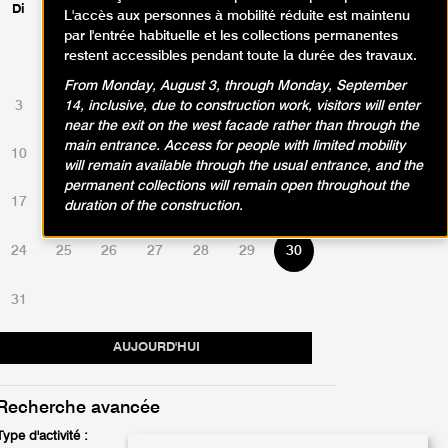
Di
Lu
Ma
Me
Je
Ve
Sa
L'accès aux personnes à mobilité réduite est maintenu
par l'entrée habituelle et les collections permanentes
restent accessibles pendant toute la durée des travaux.
1
2
From Monday, August 3, through Monday, September
3
4
5
6
7
8
9
14, inclusive, due to construction work, visitors will enter
near the exit on the west facade rather than through the
main entrance. Access for people with limited mobility
10
11
12
13
14
15
16
will remain available through the usual entrance, and the
permanent collections will remain open throughout the
17
18
19
20
21
22
23
duration of the construction.
24
25
26
27
28
29
30
31
AUJOURD'HUI
Recherche avancée
Type d'activité :