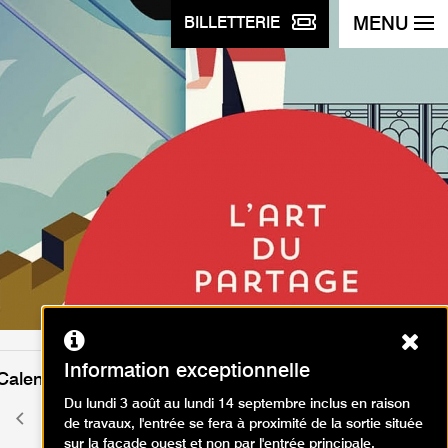
MENU
BILLETTERIE
Ferm
Information exceptionnelle
Calendrier des événements
Du lundi 3 août au lundi 14 septembre inclus en raison
mai 2026
Mois
Mois
de travaux, l'entrée se fera à proximité de la sortie située
précédent
suivant
sur la façade ouest et non par l'entrée principale.