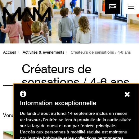
Accueil
Activités & événements
Créateurs de sensations / 4-6 ans
Créateurs de
sensations / 4-6 ans
Ferm
Animations / Atelier arts
plastiques
Information exceptionnelle
Du lundi 3 août au lundi 14 septembre inclus en raison
Vendredi 11 juillet 2025
de travaux, l'entrée se fera à proximité de la sortie située
sur la façade ouest et non par l'entrée principale.
L'accès aux personnes à mobilité réduite est maintenu
par l'entrée habituelle et les collections permanentes