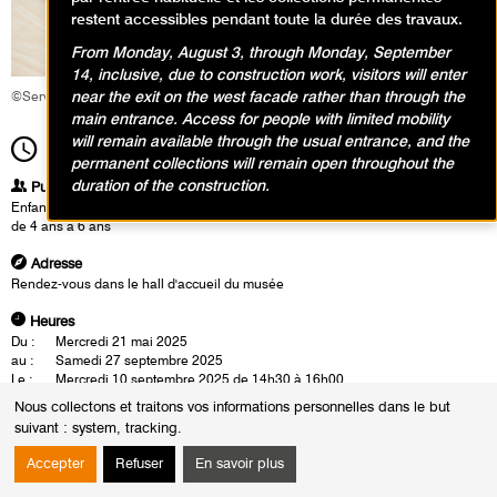
restent accessibles pendant toute la durée des travaux.
From Monday, August 3, through Monday, September
14, inclusive, due to construction work, visitors will enter
near the exit on the west facade rather than through the
©Service éducatif et culturel
main entrance. Access for people with limited mobility
will remain available through the usual entrance, and the
11h00
Durée
1h30
permanent collections will remain open throughout the
duration of the construction.
Publics
Enfants / Ados
de 4 ans à 6 ans
Adresse
Rendez-vous dans le hall d'accueil du musée
Heures
Du :
Mercredi 21 mai 2025
au :
Samedi 27 septembre 2025
Le :
Mercredi 10 septembre 2025 de 14h30 à 16h00
Mercredi 24 septembre 2025 de 14h30 à 16h00
Nous collectons et traitons vos informations personnelles dans le but
Samedi 13 septembre 2025 de 11h00 à 12h30
suivant :
system, tracking
.
Samedi 27 septembre 2025 de 11h00 à 12h30
Vendredi 11 juillet 2025 de 11h00 à 12h30
Accepter
Refuser
En savoir plus
Vendredi 18 juillet 2025 de 11h00 à 12h30
Vendredi 25 juillet 2025 de 11h00 à 12h30