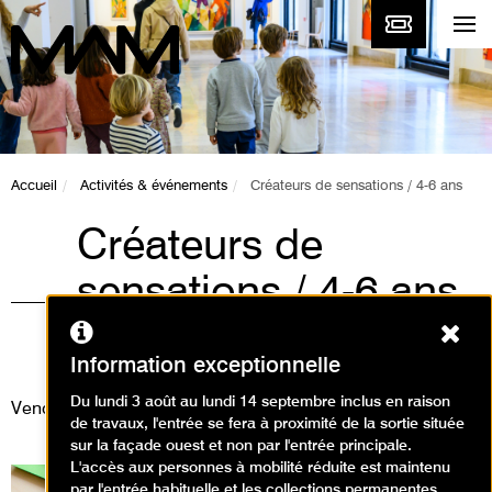
Accueil
Activités & événements
Créateurs de sensations / 4-6 ans
Créateurs de
sensations / 4-6 ans
Ferm
Animations / Atelier arts
plastiques
Information exceptionnelle
Du lundi 3 août au lundi 14 septembre inclus en raison
Vendredi 1 août 2025
de travaux, l'entrée se fera à proximité de la sortie située
sur la façade ouest et non par l'entrée principale.
L'accès aux personnes à mobilité réduite est maintenu
par l'entrée habituelle et les collections permanentes