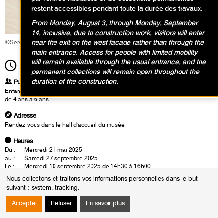
restent accessibles pendant toute la durée des travaux.
From Monday, August 3, through Monday, September
14, inclusive, due to construction work, visitors will enter
near the exit on the west facade rather than through the
©Service éducatif et culturel
main entrance. Access for people with limited mobility
will remain available through the usual entrance, and the
11h00
Durée
1h30
permanent collections will remain open throughout the
duration of the construction.
Publics
Enfants / Ados
de 4 ans à 6 ans
Adresse
Rendez-vous dans le hall d'accueil du musée
Heures
Du :
Mercredi 21 mai 2025
au :
Samedi 27 septembre 2025
Le :
Mercredi 10 septembre 2025 de 14h30 à 16h00
Mercredi 24 septembre 2025 de 14h30 à 16h00
Nous collectons et traitons vos informations personnelles dans le but
Samedi 13 septembre 2025 de 11h00 à 12h30
suivant :
system, tracking
.
Samedi 27 septembre 2025 de 11h00 à 12h30
Vendredi 1 août 2025 de 11h00 à 12h30
Accepter
Refuser
En savoir plus
Vendredi 22 août 2025 de 11h00 à 12h30
Mercredi 27 août 2025 de 11h00 à 12h30