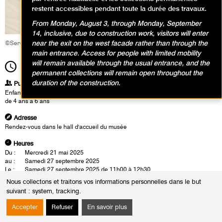
restent accessibles pendant toute la durée des travaux.
From Monday, August 3, through Monday, September
14, inclusive, due to construction work, visitors will enter
near the exit on the west facade rather than through the
©Service éducatif et culturel
main entrance. Access for people with limited mobility
will remain available through the usual entrance, and the
11h00
Durée
1h30
permanent collections will remain open throughout the
duration of the construction.
Publics
Enfants / Ados
de 4 ans à 6 ans
Adresse
Rendez-vous dans le hall d'accueil du musée
Heures
Du :
Mercredi 21 mai 2025
au :
Samedi 27 septembre 2025
Le :
Samedi 27 septembre 2025 de 11h00 à 12h30
Nous collectons et traitons vos informations personnelles dans le but
Les enfants découvrent face aux œuvres comment l’art peut éveiller tous
suivant :
system, tracking
.
leurs sens, en touchant, en écoutant, en sentant et en imaginant. En
atelier, une musique douce, des lumières tamisées et des senteurs
Accepter
Refuser
En savoir plus
agréables favorisent une ambiance propice à créer une œuvre sensorielle