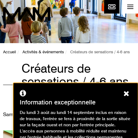
Accueil
Activités & événements
Créateurs de sensations / 4-6 ans
Créateurs de
sensations / 4-6 ans
Ferm
Animations / Atelier arts
plastiques
Information exceptionnelle
Du lundi 3 août au lundi 14 septembre inclus en raison
Samedi 27 septembre 2025
de travaux, l'entrée se fera à proximité de la sortie située
sur la façade ouest et non par l'entrée principale.
L'accès aux personnes à mobilité réduite est maintenu
par l'entrée habituelle et les collections permanentes