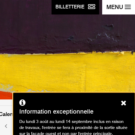
MENU
BILLETTERIE
Ferm
Information exceptionnelle
Calendrier des événements
Du lundi 3 août au lundi 14 septembre inclus en raison
août 2026
Mois
Mois
de travaux, l'entrée se fera à proximité de la sortie située
précédent
suivant
sur la façade ouest et non par l'entrée principale.