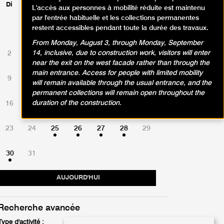
Di
Lu
Ma
Me
Je
Ve
Sa
L'accès aux personnes à mobilité réduite est maintenu
par l'entrée habituelle et les collections permanentes
restent accessibles pendant toute la durée des travaux.
1
From Monday, August 3, through Monday, September
14, inclusive, due to construction work, visitors will enter
2
3
4
5
6
7
8
near the exit on the west facade rather than through the
main entrance. Access for people with limited mobility
9
10
11
12
13
14
15
will remain available through the usual entrance, and the
permanent collections will remain open throughout the
duration of the construction.
16
17
18
19
20
21
22
23
24
25
26
27
28
29
30
31
AUJOURD'HUI
Recherche avancée
Type d'activité :