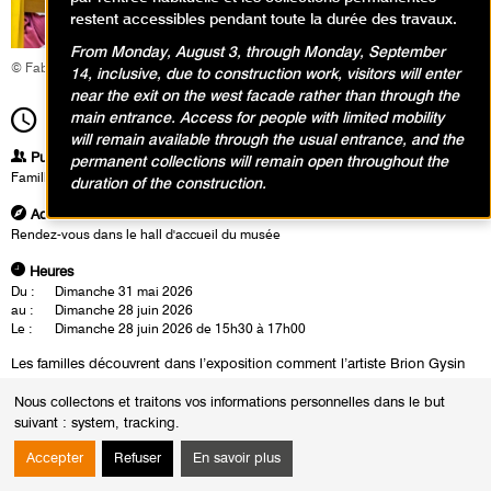
restent accessibles pendant toute la durée des travaux.
From Monday, August 3, through Monday, September
© Fabrice Gaboriau
14, inclusive, due to construction work, visitors will enter
near the exit on the west facade rather than through the
main entrance. Access for people with limited mobility
15h30
Durée
1h30
will remain available through the usual entrance, and the
Publics
permanent collections will remain open throughout the
Famille
duration of the construction.
Adresse
Rendez-vous dans le hall d'accueil du musée
Heures
Du :
Dimanche 31 mai 2026
au :
Dimanche 28 juin 2026
Le :
Dimanche 28 juin 2026 de 15h30 à 17h00
Les familles découvrent dans l’exposition comment l’artiste Brion Gysin
découpait et réassemblait des textes pour en faire jaillir des sens
Nous collectons et traitons vos informations personnelles dans le but
nouveaux. En atelier, petits et grands sont invités à s’emparer de mots,
suivant :
system, tracking
.
de fragments de phrases, d’images. Ils les découpent, les déchirent, les
froissent, les collent. Bout à bout, les morceaux s’assemblent, se
Accepter
Refuser
En savoir plus
répondent, s’inventent : une phrase naît, une image se forme, une histoire
se dessine… Comme un rêve qu’on attrape au réveil, avant qu’il ne