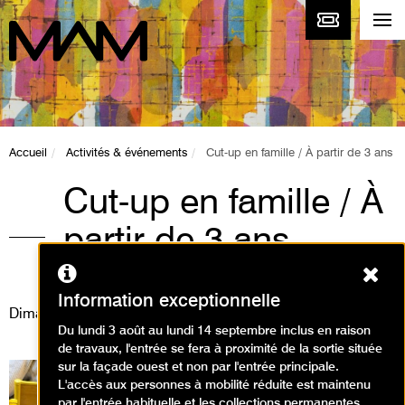
Accueil
Activités & événements
Cut-up en famille / À partir de 3 ans
Cut-up en famille / À
partir de 3 ans
Ferm
Animations / Créer en famille
Information exceptionnelle
Dimanche 28 juin 2026
Du lundi 3 août au lundi 14 septembre inclus en raison
de travaux, l'entrée se fera à proximité de la sortie située
sur la façade ouest et non par l'entrée principale.
L'accès aux personnes à mobilité réduite est maintenu
par l'entrée habituelle et les collections permanentes