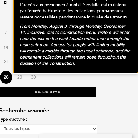
Di
Lu
Ma
Me
Je
Ve
Sa
L'accès aux personnes à mobilité réduite est maintenu
par l'entrée habituelle et les collections permanentes
restent accessibles pendant toute la durée des travaux.
1
2
3
4
5
6
From Monday, August 3, through Monday, September
7
8
9
10
11
12
13
14, inclusive, due to construction work, visitors will enter
near the exit on the west facade rather than through the
main entrance. Access for people with limited mobility
14
15
16
17
18
19
20
will remain available through the usual entrance, and the
permanent collections will remain open throughout the
21
22
23
24
25
26
27
duration of the construction.
28
29
30
AUJOURD'HUI
Recherche avancée
Type d'activité :