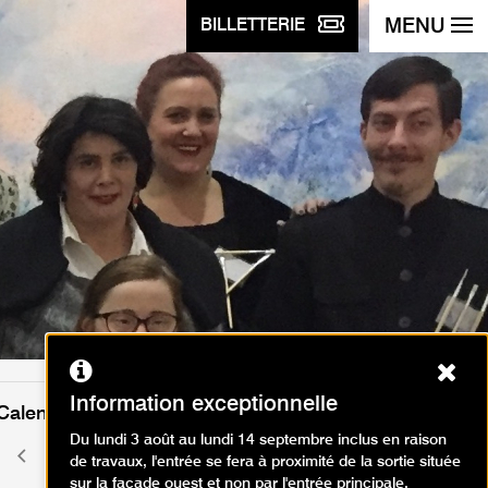
MENU
BILLETTERIE
Ferm
Information exceptionnelle
Calendrier des événements
Du lundi 3 août au lundi 14 septembre inclus en raison
juin 2026
Mois
Mois
de travaux, l'entrée se fera à proximité de la sortie située
précédent
suivant
sur la façade ouest et non par l'entrée principale.