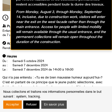
restent accessibles pendant toute la durée des travaux.
From Monday, August 3, through Monday, September
14, inclusive, due to construction work, visitors will enter
14h30
Durée
2h00
near the exit on the west facade rather than through the
Publics
main entrance. Access for people with limited mobility
Enfants / Ados
will remain available through the usual entrance, and the
de 7 ans à 10 ans
permanent collections will remain open throughout the
duration of the construction.
Adresse
Rendez-vous dans le hall d'accueil du musée
Heures
Du :
Samedi 5 octobre 2024
au :
Samedi 7 décembre 2024
Le :
Samedi 7 décembre 2024 de 14h30 à 16h30
Qui n’a pas entendu : «Tu es de bien mauvaise humeur aujourd’hui»?
C’est en partant de ce principe que le jeune public sélectionne, avec
l’aide d’un intervenant du musée, les œuvres qui reflètent une bonne ou
une mauvaise humeur.
Nous collectons et traitons vos informations personnelles dans le but
suivant :
system, tracking
.
Ils perçoivent en quoi les éléments présents dans les toiles, comme les
lignes dynamiques, les couleurs électriques et la matière dégoulinante,
Accepter
Refuser
En savoir plus
participent à mettre en scène une humeur particulière qu’a voulu