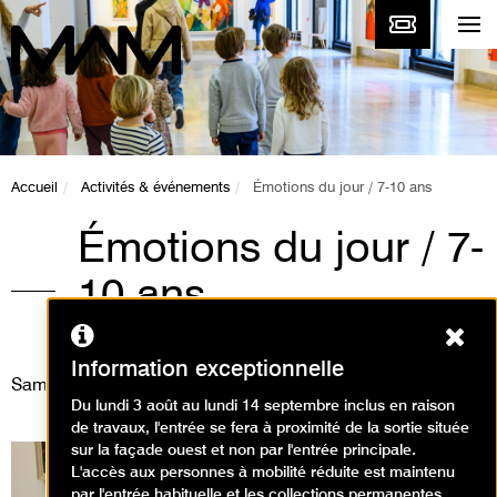
Accueil
Activités & événements
Émotions du jour / 7-10 ans
Émotions du jour / 7-
10 ans
Ferm
Ateliers / Atelier arts plastiques
Information exceptionnelle
Samedi 7 décembre 2024
Du lundi 3 août au lundi 14 septembre inclus en raison
de travaux, l'entrée se fera à proximité de la sortie située
sur la façade ouest et non par l'entrée principale.
L'accès aux personnes à mobilité réduite est maintenu
par l'entrée habituelle et les collections permanentes