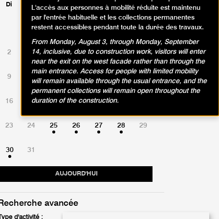
Di
Lu
Ma
Me
Je
Ve
Sa
L'accès aux personnes à mobilité réduite est maintenu
par l'entrée habituelle et les collections permanentes
restent accessibles pendant toute la durée des travaux.
1
From Monday, August 3, through Monday, September
14, inclusive, due to construction work, visitors will enter
2
3
4
5
6
7
8
near the exit on the west facade rather than through the
main entrance. Access for people with limited mobility
9
10
11
12
13
14
15
will remain available through the usual entrance, and the
permanent collections will remain open throughout the
duration of the construction.
16
17
18
19
20
21
22
23
24
25
26
27
28
29
30
31
AUJOURD'HUI
Recherche avancée
Type d'activité :