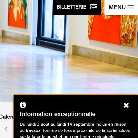
MENU
BILLETTERIE
Ferm
Information exceptionnelle
Calendrier des événements
Du lundi 3 août au lundi 14 septembre inclus en raison
août 2026
Mois
Mois
de travaux, l'entrée se fera à proximité de la sortie située
précédent
suivant
sur la façade ouest et non par l'entrée principale.