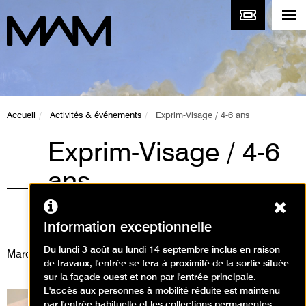
Accueil
Activités & événements
Exprim-Visage / 4-6 ans
Exprim-Visage / 4-6
ans
Ferm
Ateliers, Animations / Atelier arts
plastiques
Information exceptionnelle
Du lundi 3 août au lundi 14 septembre inclus en raison
Mardi 23 décembre 2025
de travaux, l'entrée se fera à proximité de la sortie située
sur la façade ouest et non par l'entrée principale.
L'accès aux personnes à mobilité réduite est maintenu
par l'entrée habituelle et les collections permanentes