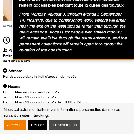
restent accessibles pendant toute la durée des travaux.
From Monday, August 3, through Monday, September
14, inclusive, due to construction work, visitors will enter
near the exit on the west facade rather than through the
© Fabrice Gaboriau
main entrance. Access for people with limited mobility
will remain available through the usual entrance, and the
11h00
Durée
1h30
permanent collections will remain open throughout the
duration of the construction.
Publics
Enfants / Ados
de 4 ans à 6 ans
Adresse
Rendez-vous dans le hall d'accueil du musée
Heures
Du :
Mercredi 5 novembre 2025
au :
Mardi 23 décembre 2025
Le :
Mardi 23 décembre 2025 de 11h00 à 12h30
Nous collectons et traitons vos informations personnelles dans le but
Dans l’exposition George Condo, les enfants partent à la rencontre de
suivant :
system, tracking
.
visages étonnants, drôles, tordus ou complètement inventés ! Avec
Exprim-Visage
, ils s’amusent à décrypter les émotions cachées derrière
Accepter
Refuser
En savoir plus
chaque trait déformé et vont être introduits à l’art du portrait, si cher aux