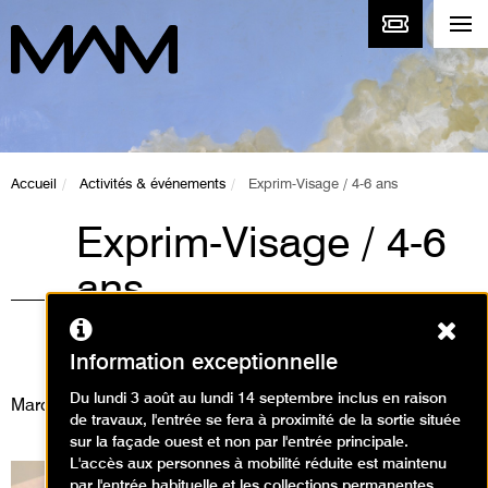
Accueil
Activités & événements
Exprim-Visage / 4-6 ans
Exprim-Visage / 4-6
ans
Ferm
Ateliers, Animations / Atelier arts
plastiques
Information exceptionnelle
Du lundi 3 août au lundi 14 septembre inclus en raison
Mardi 23 décembre 2025
de travaux, l'entrée se fera à proximité de la sortie située
sur la façade ouest et non par l'entrée principale.
L'accès aux personnes à mobilité réduite est maintenu
par l'entrée habituelle et les collections permanentes