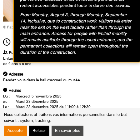
restent accessibles pendant toute la durée des travaux.
From Monday, August 3, through Monday, September
14, inclusive, due to construction work, visitors will enter
near the exit on the west facade rather than through the
© Fabrice Gaboriau
main entrance. Access for people with limited mobility
will remain available through the usual entrance, and the
11h00
Durée
1h30
permanent collections will remain open throughout the
duration of the construction.
Publics
Enfants / Ados
de 4 ans à 6 ans
Adresse
Rendez-vous dans le hall d'accueil du musée
Heures
Du :
Mercredi 5 novembre 2025
au :
Mardi 23 décembre 2025
Le :
Mardi 23 décembre 2025 de 11h00 à 12h30
Nous collectons et traitons vos informations personnelles dans le but
Dans l’exposition George Condo, les enfants partent à la rencontre de
suivant :
system, tracking
.
visages étonnants, drôles, tordus ou complètement inventés ! Avec
Exprim-Visage
, ils s’amusent à décrypter les émotions cachées derrière
Accepter
Refuser
En savoir plus
chaque trait déformé et vont être introduits à l’art du portrait, si cher aux