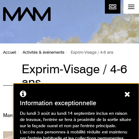
Accueil
Activités & événements
Exprim-Visage / 4-6 ans
Exprim-Visage / 4-6
ans
Ferm
Ateliers, Animations / Atelier arts
plastiques
Information exceptionnelle
Du lundi 3 août au lundi 14 septembre inclus en raison
Mardi 23 décembre 2025
de travaux, l'entrée se fera à proximité de la sortie située
sur la façade ouest et non par l'entrée principale.
L'accès aux personnes à mobilité réduite est maintenu
par l'entrée habituelle et les collections permanentes