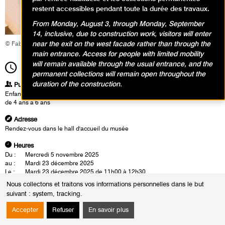
restent accessibles pendant toute la durée des travaux.
From Monday, August 3, through Monday, September
14, inclusive, due to construction work, visitors will enter
near the exit on the west facade rather than through the
© Fabrice Gaboriau
main entrance. Access for people with limited mobility
will remain available through the usual entrance, and the
11h00
Durée
1h30
permanent collections will remain open throughout the
duration of the construction.
Publics
Enfants / Ados
de 4 ans à 6 ans
Adresse
Rendez-vous dans le hall d'accueil du musée
Heures
Du :
Mercredi 5 novembre 2025
au :
Mardi 23 décembre 2025
Le :
Mardi 23 décembre 2025 de 11h00 à 12h30
Nous collectons et traitons vos informations personnelles dans le but
Dans l’exposition George Condo, les enfants partent à la rencontre de
suivant :
system, tracking
.
visages étonnants, drôles, tordus ou complètement inventés ! Avec
Exprim-Visage
, ils s’amusent à décrypter les émotions cachées derrière
Accepter
Refuser
En savoir plus
chaque trait déformé et vont être introduits à l’art du portrait, si cher aux