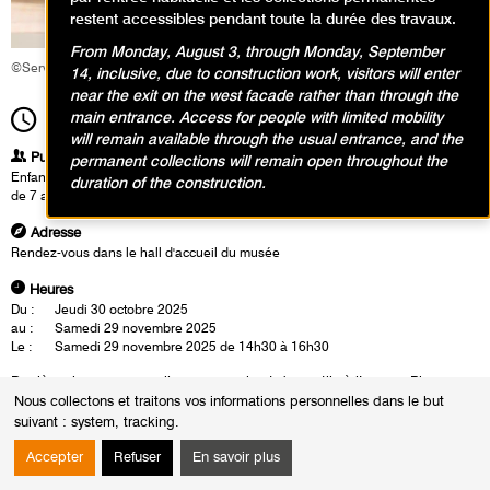
restent accessibles pendant toute la durée des travaux.
From Monday, August 3, through Monday, September
©Service éducatif et culturel
14, inclusive, due to construction work, visitors will enter
near the exit on the west facade rather than through the
main entrance. Access for people with limited mobility
14h30
Durée
2h00
will remain available through the usual entrance, and the
Publics
permanent collections will remain open throughout the
Enfants / Ados
duration of the construction.
de 7 ans à 10 ans
Adresse
Rendez-vous dans le hall d'accueil du musée
Heures
Du :
Jeudi 30 octobre 2025
au :
Samedi 29 novembre 2025
Le :
Samedi 29 novembre 2025 de 14h30 à 16h30
Derrière chaque œuvre, il y a une main et des outils à l’œuvre. Pinceaux,
Nous collectons et traitons vos informations personnelles dans le but
ciseaux, pierre, colle ou matériaux détournés : les enfants découvrent
suivant :
system, tracking
.
comment les artistes utilisent leur propre boîte à outils pour donner
forme à leurs idées. En observant traces et textures, ils apprennent à
Accepter
Refuser
En savoir plus
reconnaître des gestes de création. En atelier, ils deviennent eux-mêmes
artistes en expérimentant différentes techniques afin de comprendre le