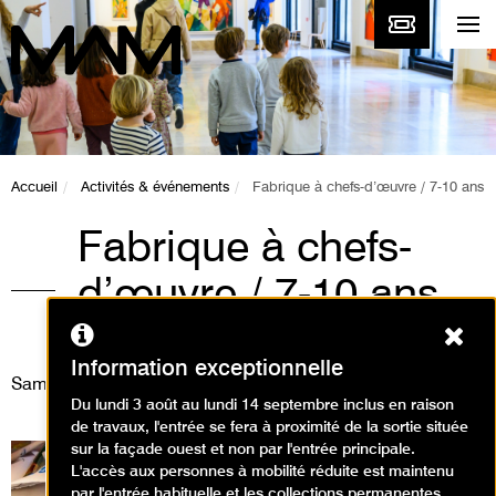
Accueil
Activités & événements
Fabrique à chefs-d’œuvre / 7-10 ans
Fabrique à chefs-
d’œuvre / 7-10 ans
Ferm
Ateliers / Atelier arts plastiques
Information exceptionnelle
Samedi 29 novembre 2025
Du lundi 3 août au lundi 14 septembre inclus en raison
de travaux, l'entrée se fera à proximité de la sortie située
sur la façade ouest et non par l'entrée principale.
L'accès aux personnes à mobilité réduite est maintenu
par l'entrée habituelle et les collections permanentes