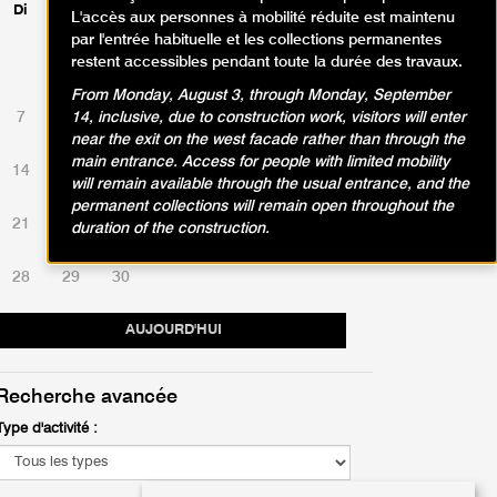
Di
Lu
Ma
Me
Je
Ve
Sa
L'accès aux personnes à mobilité réduite est maintenu
par l'entrée habituelle et les collections permanentes
restent accessibles pendant toute la durée des travaux.
1
2
3
4
5
6
From Monday, August 3, through Monday, September
7
8
9
10
11
12
13
14, inclusive, due to construction work, visitors will enter
near the exit on the west facade rather than through the
main entrance. Access for people with limited mobility
14
15
16
17
18
19
20
will remain available through the usual entrance, and the
permanent collections will remain open throughout the
21
22
23
24
25
26
27
duration of the construction.
28
29
30
AUJOURD'HUI
Recherche avancée
Type d'activité :