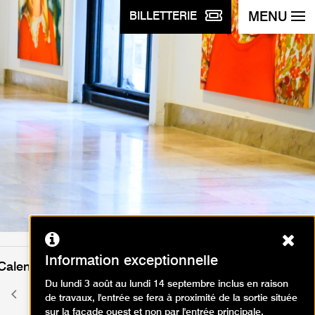
MENU
BILLETTERIE
Ferm
Information exceptionnelle
Calendrier des événements
Du lundi 3 août au lundi 14 septembre inclus en raison
septembre 2025
Mois
Mois
de travaux, l'entrée se fera à proximité de la sortie située
précédent
suivant
sur la façade ouest et non par l'entrée principale.