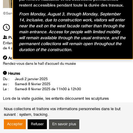
restent accessibles pendant toute la durée des travaux.
©Service éducatif et culturel
From Monday, August 3, through Monday, September
14, inclusive, due to construction work, visitors will enter
near the exit on the west facade rather than through the
11h00
Durée
1h30
main entrance. Access for people with limited mobility
Publics
will remain available through the usual entrance, and the
Enfants / Ados
permanent collections will remain open throughout the
de 4 ans à 6 ans
duration of the construction.
Adresse
Rendez-vous dans le hall d'accueil du musée
Heures
Du :
Jeudi 2 janvier 2025
au :
Samedi 8 février 2025
Le :
Samedi 8 février 2025 de 11h00 à 12h30
Lors de la visite guidée, les enfants découvrent les sculptures
emblématiques de Hans Josephsohn. Ils observent de près les têtes
Nous collectons et traitons vos informations personnelles dans le but
sculptées et apprécient la manière puissante dont l’artiste modèle la
suivant :
system, tracking
.
matière pour donner vie à ses créations. Après la visite, place à la
créativité !
Accepter
Refuser
En savoir plus
Les enfants sont invités à modeler leurs propres figures ou «fortes
têtes».