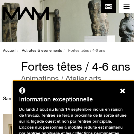
Accueil
Activités & événements
Fortes têtes / 4-6 ans
Fortes têtes / 4-6 ans
Animations / Atelier arts
plastiques
Ferm
Samedi 8 février 2025
Information exceptionnelle
Du lundi 3 août au lundi 14 septembre inclus en raison
de travaux, l'entrée se fera à proximité de la sortie située
sur la façade ouest et non par l'entrée principale.
L'accès aux personnes à mobilité réduite est maintenu
par l'entrée habituelle et les collections permanentes