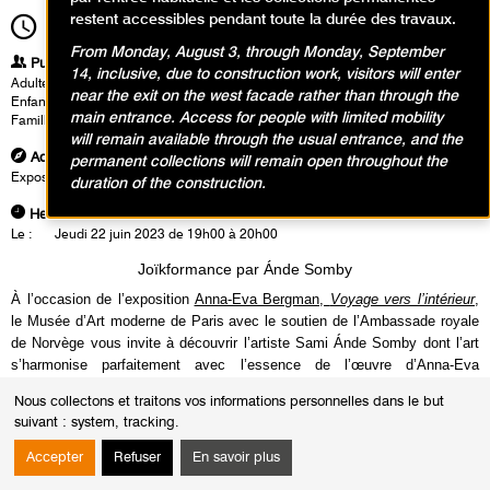
restent accessibles pendant toute la durée des travaux.
19h00
Durée
1h00
From Monday, August 3, through Monday, September
Publics
14, inclusive, due to construction work, visitors will enter
Adultes
near the exit on the west facade rather than through the
Enfants / Ados
main entrance. Access for people with limited mobility
Famille
will remain available through the usual entrance, and the
Adresse
permanent collections will remain open throughout the
Exposition Anna-Eva Bergman, Niveau 4 du musée
duration of the construction.
Heures
Le :
Jeudi 22 juin 2023 de 19h00 à 20h00
Joïkformance par Ánde Somby
À l’occasion de l’exposition
Anna-Eva Bergman,
Voyage vers l’intérieur
,
le Musée d’Art moderne de Paris avec le soutien de l’Ambassade royale
de Norvège vous invite à découvrir l’artiste Sami Ánde Somby dont l’art
s’harmonise parfaitement avec l’essence de l’œuvre d’Anna-Eva
Bergman.
Nous collectons et traitons vos informations personnelles dans le but
Homme aux multiples facettes, Ánde Somby n'est pas seulement un
suivant :
system, tracking
.
yoïker acclamé issu du peuple Sami, mais aussi un érudit renommé et un
activiste passionné. Ses yoïks, compositions vocales puissantes et
Accepter
Refuser
En savoir plus
évocatrices intrinsèques à la culture sami, incarnent l'essence de la