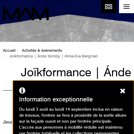
Accueil
Activités & événements
Joïkformance | Ánde Somby | Anna-Eva Bergman
Joïkformance | Ánde
Somby | Anna-Eva
Ferm
Bergman
Information exceptionnelle
Événement / Performance
Du lundi 3 août au lundi 14 septembre inclus en raison
de travaux, l'entrée se fera à proximité de la sortie située
sur la façade ouest et non par l'entrée principale.
Jeudi 22 juin 2023
L'accès aux personnes à mobilité réduite est maintenu
par l'entrée habituelle et les collections permanentes