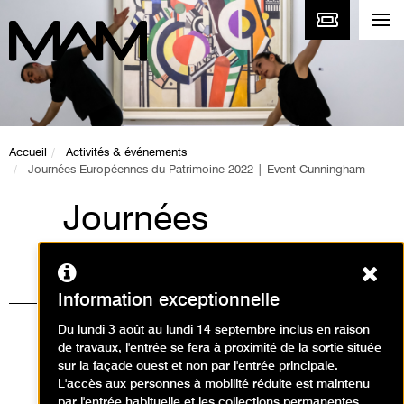
Accueil
Activités & événements
Journées Européennes du Patrimoine 2022 | Event Cunningham
Journées
Européennes du
Ferm
Patrimoine 2022 |
Information exceptionnelle
Event Cunningham
Du lundi 3 août au lundi 14 septembre inclus en raison
de travaux, l'entrée se fera à proximité de la sortie située
Événement / Journées du
sur la façade ouest et non par l'entrée principale.
L'accès aux personnes à mobilité réduite est maintenu
Patrimoine
par l'entrée habituelle et les collections permanentes