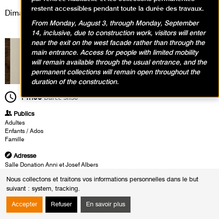
restent accessibles pendant toute la durée des travaux.
Dimanche 18 septembre 2022
From Monday, August 3, through Monday, September
14, inclusive, due to construction work, visitors will enter
near the exit on the west facade rather than through the
main entrance. Access for people with limited mobility
will remain available through the usual entrance, and the
permanent collections will remain open throughout the
duration of the construction.
14h00
Durée
3h30
Publics
Adultes
Enfants / Ados
Famille
Adresse
Salle Donation Anni et Josef Albers
Collections permanentes - Niveau 2 du musée
Nous collectons et traitons vos informations personnelles dans le but
suivant :
system, tracking
.
Heures
Le :
Dimanche 18 septembre 2022 de 14h00 à 17h30
Accepter
Refuser
En savoir plus
Ashley Chen, Anna Chirescu et Cheryl Therrien