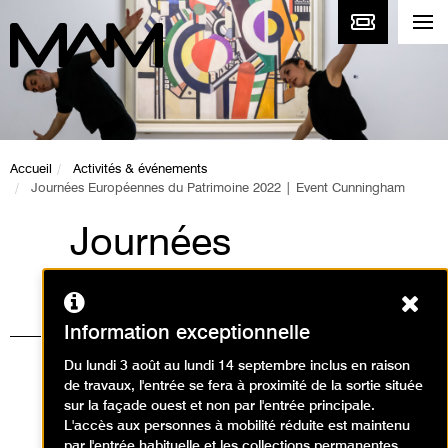
Accueil
Activités & événements
Journées Européennes du Patrimoine 2022 | Event Cunningham
Journées
Européennes du
Ferm
Patrimoine 2022 |
Information exceptionnelle
Event Cunningham
Du lundi 3 août au lundi 14 septembre inclus en raison
de travaux, l'entrée se fera à proximité de la sortie située
Événement / Journées du
sur la façade ouest et non par l'entrée principale.
L'accès aux personnes à mobilité réduite est maintenu
Patrimoine
par l'entrée habituelle et les collections permanentes