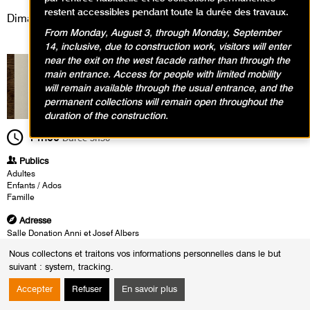
restent accessibles pendant toute la durée des travaux.
Dimanche 18 septembre 2022
From Monday, August 3, through Monday, September
14, inclusive, due to construction work, visitors will enter
near the exit on the west facade rather than through the
main entrance. Access for people with limited mobility
will remain available through the usual entrance, and the
permanent collections will remain open throughout the
duration of the construction.
14h00
Durée
3h30
Publics
Adultes
Enfants / Ados
Famille
Adresse
Salle Donation Anni et Josef Albers
Collections permanentes - Niveau 2 du musée
Nous collectons et traitons vos informations personnelles dans le but
suivant :
system, tracking
.
Heures
Le :
Dimanche 18 septembre 2022 de 14h00 à 17h30
Accepter
Refuser
En savoir plus
Ashley Chen, Anna Chirescu et Cheryl Therrien