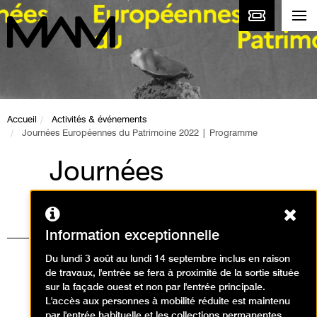
Accueil
Activités & événements
Journées Européennes du Patrimoine 2022 | Programme
Journées
Européennes du
Ferm
Patrimoine 2022 |
Information exceptionnelle
Programme
Du lundi 3 août au lundi 14 septembre inclus en raison
de travaux, l'entrée se fera à proximité de la sortie située
Événement / Journées du
sur la façade ouest et non par l'entrée principale.
L'accès aux personnes à mobilité réduite est maintenu
Patrimoine
par l'entrée habituelle et les collections permanentes