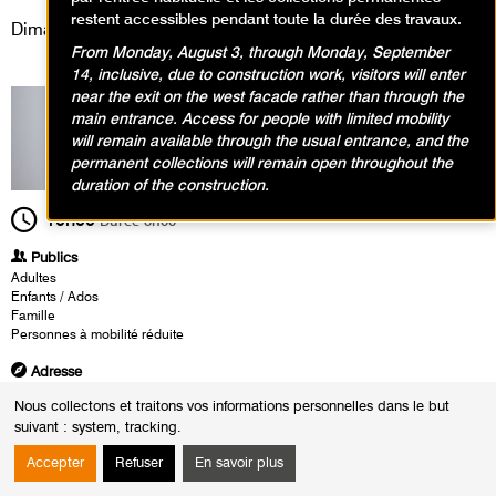
restent accessibles pendant toute la durée des travaux.
Dimanche 18 septembre 2022
From Monday, August 3, through Monday, September
14, inclusive, due to construction work, visitors will enter
near the exit on the west facade rather than through the
main entrance. Access for people with limited mobility
will remain available through the usual entrance, and the
permanent collections will remain open throughout the
duration of the construction.
10h00
Durée
8h00
Publics
Adultes
Enfants / Ados
Famille
Personnes à mobilité réduite
Adresse
Collections permanentes
Nous collectons et traitons vos informations personnelles dans le but
suivant :
system, tracking
.
Heures
Du :
Samedi 17 septembre 2022
Accepter
Refuser
En savoir plus
au :
Dimanche 18 septembre 2022
Le :
Dimanche 18 septembre 2022 de 10h00 à 18h00