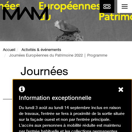
Accueil
Activités & événements
Journées Européennes du Patrimoine 2022 | Programme
Journées
Européennes du
Ferm
Patrimoine 2022 |
Information exceptionnelle
Programme
Du lundi 3 août au lundi 14 septembre inclus en raison
de travaux, l'entrée se fera à proximité de la sortie située
Événement / Journées du
sur la façade ouest et non par l'entrée principale.
L'accès aux personnes à mobilité réduite est maintenu
Patrimoine
par l'entrée habituelle et les collections permanentes