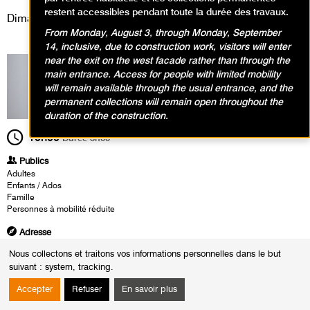
restent accessibles pendant toute la durée des travaux.
Dimanche 18 septembre 2022
From Monday, August 3, through Monday, September
14, inclusive, due to construction work, visitors will enter
near the exit on the west facade rather than through the
main entrance. Access for people with limited mobility
will remain available through the usual entrance, and the
permanent collections will remain open throughout the
duration of the construction.
10h00
Durée
8h00
Publics
Adultes
Enfants / Ados
Famille
Personnes à mobilité réduite
Adresse
Collections permanentes
Nous collectons et traitons vos informations personnelles dans le but
suivant :
system, tracking
.
Heures
Du :
Samedi 17 septembre 2022
Accepter
Refuser
En savoir plus
au :
Dimanche 18 septembre 2022
Le :
Dimanche 18 septembre 2022 de 10h00 à 18h00