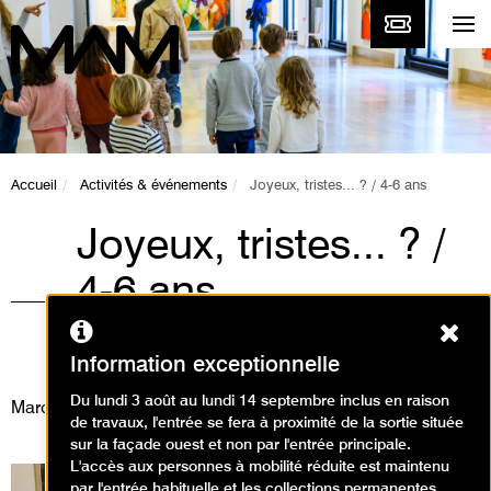
Accueil
Activités & événements
Joyeux, tristes... ? / 4-6 ans
Joyeux, tristes... ? /
4-6 ans
Ferm
Animations / Atelier arts
plastiques
Information exceptionnelle
Du lundi 3 août au lundi 14 septembre inclus en raison
Mardi 25 février 2025
de travaux, l'entrée se fera à proximité de la sortie située
sur la façade ouest et non par l'entrée principale.
L'accès aux personnes à mobilité réduite est maintenu
par l'entrée habituelle et les collections permanentes