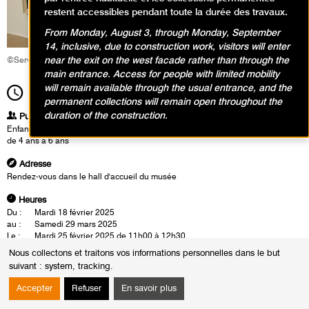
restent accessibles pendant toute la durée des travaux.
From Monday, August 3, through Monday, September
14, inclusive, due to construction work, visitors will enter
near the exit on the west facade rather than through the
©Service éducatif et culturel
main entrance. Access for people with limited mobility
will remain available through the usual entrance, and the
11h00
Durée
1h30
permanent collections will remain open throughout the
duration of the construction.
Publics
Enfants / Ados
de 4 ans à 6 ans
Adresse
Rendez-vous dans le hall d'accueil du musée
Heures
Du :
Mardi 18 février 2025
au :
Samedi 29 mars 2025
Le :
Mardi 25 février 2025 de 11h00 à 12h30
Vendredi 28 février 2025 de 11h00 à 12h30
Nous collectons et traitons vos informations personnelles dans le but
Samedi 8 mars 2025 de 11h00 à 12h30
suivant :
system, tracking
.
Mercredi 26 mars 2025 de 14h30 à 16h00
Samedi 29 mars 2025 de 11h00 à 12h30
Accepter
Refuser
En savoir plus
C’est dans la rencontre des œuvres des collections que les enfants