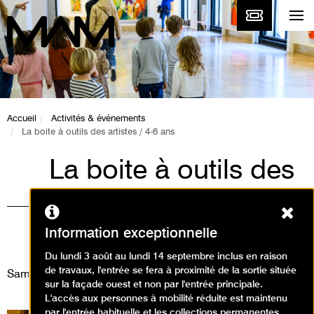
Accueil
Activités & événements
La boite à outils des artistes / 4-6 ans
La boite à outils des
artistes / 4-6 ans
Ferm
Animations / Atelier arts
Information exceptionnelle
plastiques
Du lundi 3 août au lundi 14 septembre inclus en raison
de travaux, l'entrée se fera à proximité de la sortie située
Samedi 29 novembre 2025
sur la façade ouest et non par l'entrée principale.
L'accès aux personnes à mobilité réduite est maintenu
par l'entrée habituelle et les collections permanentes