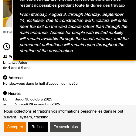
restent accessibles pendant toute la durée des travaux.
From Monday, August 3, through Monday, September
14, inclusive, due to construction work, visitors will enter
near the exit on the west facade rather than through the
main entrance. Access for people with limited mobility
© Fabrice Gaboriau
will remain available through the usual entrance, and the
permanent collections will remain open throughout the
11h00
Durée
1h30
duration of the construction.
Publics
Enfants / Ados
de 4 ans à 6 ans
Adresse
Rendez-vous dans le hall d'accueil du musée
Heures
Du :
Jeudi 30 octobre 2025
au :
Samedi 29 novembre 2025
Le :
Samedi 29 novembre 2025 de 11h00 à 12h30
Nous collectons et traitons vos informations personnelles dans le but
suivant :
system, tracking
.
Et si on regardait les œuvres en se demandant avec quoi elles ont été
faites ? En explorant les collections d’art moderne, les enfants partent à
Accepter
Refuser
En savoir plus
la découverte des outils utilisés par les artistes et des gestes qui en