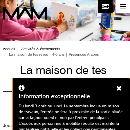
Accueil
Activités & événements
La maison de tes rêves | 4-6 ans | Présences Arabes
La maison de tes
rêves | 4-6 ans |
Ferm
Présences Arabes
Information exceptionnelle
Visites, Animations / Visite
Du lundi 3 août au lundi 14 septembre inclus en raison
de travaux, l'entrée se fera à proximité de la sortie située
animation
sur la façade ouest et non par l'entrée principale.
L'accès aux personnes à mobilité réduite est maintenu
Jeudi 22 août 2024
par l'entrée habituelle et les collections permanentes