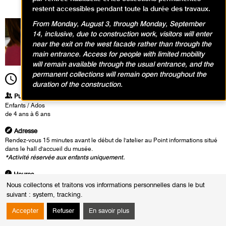
restent accessibles pendant toute la durée des travaux.
From Monday, August 3, through Monday, September
14, inclusive, due to construction work, visitors will enter
near the exit on the west facade rather than through the
main entrance. Access for people with limited mobility
will remain available through the usual entrance, and the
permanent collections will remain open throughout the
11h00
Durée
1h30
duration of the construction.
Publics
Enfants / Ados
de 4 ans à 6 ans
Adresse
Rendez-vous 15 minutes avant le début de l'atelier au Point informations situé
dans le hall d'accueil du musée.
*Activité réservée aux enfants uniquement.
Heures
Du :
Mercredi 5 juin 2024
Nous collectons et traitons vos informations personnelles dans le but
au :
Jeudi 22 août 2024
suivant :
system, tracking
.
Le :
Jeudi 22 août 2024 de 11h00 à 12h30
Accepter
Refuser
En savoir plus
En visitant l’exposition les enfants découvrent des visions des villes du