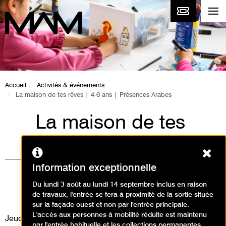
Accueil
Activités & événements
La maison de tes rêves | 4-6 ans | Présences Arabes
La maison de tes
rêves | 4-6 ans |
Ferm
Présences Arabes
Information exceptionnelle
Visites, Animations / Visite
Du lundi 3 août au lundi 14 septembre inclus en raison
de travaux, l'entrée se fera à proximité de la sortie située
animation
sur la façade ouest et non par l'entrée principale.
L'accès aux personnes à mobilité réduite est maintenu
Jeudi 22 août 2024
par l'entrée habituelle et les collections permanentes