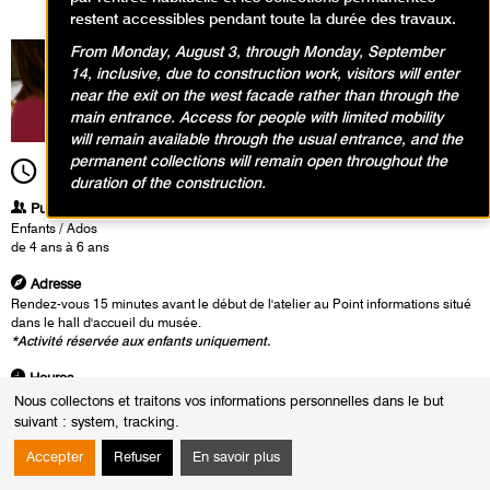
restent accessibles pendant toute la durée des travaux.
From Monday, August 3, through Monday, September
14, inclusive, due to construction work, visitors will enter
near the exit on the west facade rather than through the
main entrance. Access for people with limited mobility
will remain available through the usual entrance, and the
permanent collections will remain open throughout the
11h00
Durée
1h30
duration of the construction.
Publics
Enfants / Ados
de 4 ans à 6 ans
Adresse
Rendez-vous 15 minutes avant le début de l'atelier au Point informations situé
dans le hall d'accueil du musée.
*Activité réservée aux enfants uniquement.
Heures
Du :
Mercredi 5 juin 2024
Nous collectons et traitons vos informations personnelles dans le but
au :
Jeudi 22 août 2024
suivant :
system, tracking
.
Le :
Jeudi 22 août 2024 de 11h00 à 12h30
Accepter
Refuser
En savoir plus
En visitant l’exposition les enfants découvrent des visions des villes du