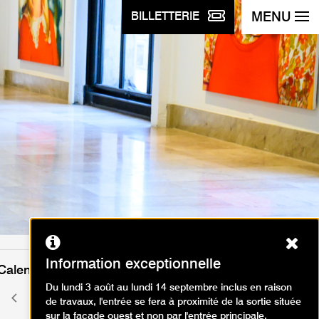
MENU
BILLETTERIE
Ferm
Information exceptionnelle
Calendrier des événements
Du lundi 3 août au lundi 14 septembre inclus en raison
septembre 2025
Mois
Mois
de travaux, l'entrée se fera à proximité de la sortie située
précédent
suivant
sur la façade ouest et non par l'entrée principale.