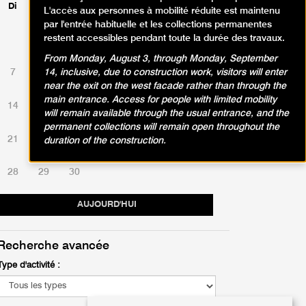
Di
Lu
Ma
Me
Je
Ve
Sa
L'accès aux personnes à mobilité réduite est maintenu
par l'entrée habituelle et les collections permanentes
restent accessibles pendant toute la durée des travaux.
1
2
3
4
5
6
From Monday, August 3, through Monday, September
7
8
9
10
11
12
13
14, inclusive, due to construction work, visitors will enter
near the exit on the west facade rather than through the
main entrance. Access for people with limited mobility
14
15
16
17
18
19
20
will remain available through the usual entrance, and the
permanent collections will remain open throughout the
21
22
23
24
25
26
27
duration of the construction.
28
29
30
AUJOURD'HUI
Recherche avancée
Type d'activité :