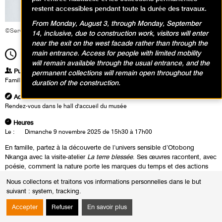
restent accessibles pendant toute la durée des travaux.
From Monday, August 3, through Monday, September
©Service éducatif et culturel
14, inclusive, due to construction work, visitors will enter
near the exit on the west facade rather than through the
main entrance. Access for people with limited mobility
15h30
Durée
1h30
will remain available through the usual entrance, and the
Publics
permanent collections will remain open throughout the
Famille
duration of the construction.
Adresse
Rendez-vous dans le hall d'accueil du musée
Heures
Le :
Dimanche 9 novembre 2025 de 15h30 à 17h00
En famille, partez à la découverte de l’univers sensible d’Otobong
Nkanga avec la visite-atelier
La terre blessée
. Ses œuvres racontent, avec
poésie, comment la nature porte les marques du temps et des actions
humaines. Parents et enfants observent matières, textures et paysages
Nous collectons et traitons vos informations personnelles dans le but
fragmentés, témoins d’un monde à réparer. Puis, place à la création :
suivant :
system, tracking
.
chacun compose un petit paysage à soigner, à relier, à réinventer par du
collage avec des papiers déchirés, du sable, des pigments. Un atelier
Accepter
Refuser
En savoir plus
pour éveiller l’écoute de la terre… et le désir d’en prendre soin ensemble.