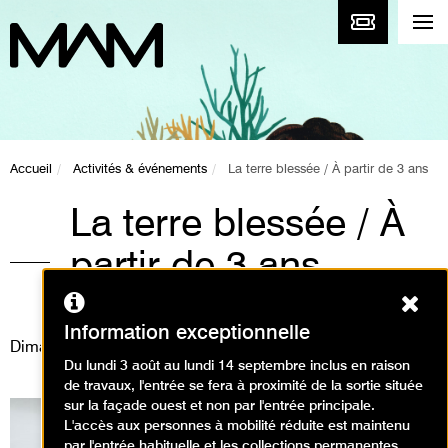
Accueil
Activités & événements
La terre blessée / À partir de 3 ans
La terre blessée / À
partir de 3 ans
Ferm
Animations / Créer en famille
Information exceptionnelle
Dimanche 9 novembre 2025
Du lundi 3 août au lundi 14 septembre inclus en raison
de travaux, l'entrée se fera à proximité de la sortie située
sur la façade ouest et non par l'entrée principale.
L'accès aux personnes à mobilité réduite est maintenu
par l'entrée habituelle et les collections permanentes