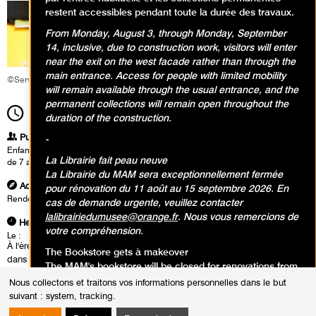
restent accessibles pendant toute la durée des travaux.
From Monday, August 3, through Monday, September
14, inclusive, due to construction work, visitors will enter
near the exit on the west facade rather than through the
main entrance. Access for people with limited mobility
©Service éducatif et culturel
will remain available through the usual entrance, and the
permanent collections will remain open throughout the
14h00
Durée
2h00
duration of the construction.
Publics
-
Enfants / Ados
La Librairie fait peau neuve
de 7 ans à 10 ans
La Librairie du MAM sera exceptionnellement fermée
Adresse
pour rénovation du 11 août au 15 septembre 2026. En
Rendez-vous dans le hall d'accueil du musée
cas de demande urgente, veuillez contacter
lalibrairiedumusee@orange.fr
. Nous vous remercions de
Heures
votre compréhension.
Le :
À l'ère du numérique et de l'IA, qu'est-ce qui peut encore nous surprendre
The Bookstore gets à makeover
dans un coup de crayon, une tache de couleur ou une matière sculptée
The MAM's bookstore will be closed for renovations from
? En parcourant les collections, les enfants découvrent ce que les
August 11 to September 15, 2026. In case of an urgent
Nous collectons et traitons vos informations personnelles dans le but
machines ne peuvent pas encore reproduire : la vibration d'un geste,
request, you can contact
lalibrairiedumusee@orange.fr
.
suivant :
system, tracking
.
l'imperfection vivante, le choix subjectif de l’artiste… En atelier, il sont
Thank you for your understanding.
invités à relever un défi créatif : avec au départ seulement un crayon, ils