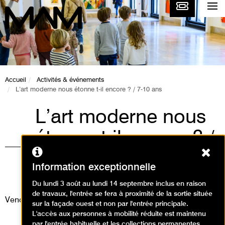
Accueil
Activités & événements
L’art moderne nous étonne t-il encore ? / 7-10 ans
L’art moderne nous
étonne t-il encore ? /
Ferm
7-10 ans
Information exceptionnelle
Ateliers / Atelier arts plastiques
Du lundi 3 août au lundi 14 septembre inclus en raison
de travaux, l'entrée se fera à proximité de la sortie située
Vendredi 6 mars 2026
sur la façade ouest et non par l'entrée principale.
L'accès aux personnes à mobilité réduite est maintenu
par l'entrée habituelle et les collections permanentes