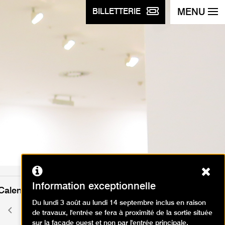
MENU
BILLETTERIE
Ferm
Information exceptionnelle
Calendrier des événements
Du lundi 3 août au lundi 14 septembre inclus en raison
août 2026
Mois
Mois
de travaux, l'entrée se fera à proximité de la sortie située
précédent
suivant
sur la façade ouest et non par l'entrée principale.