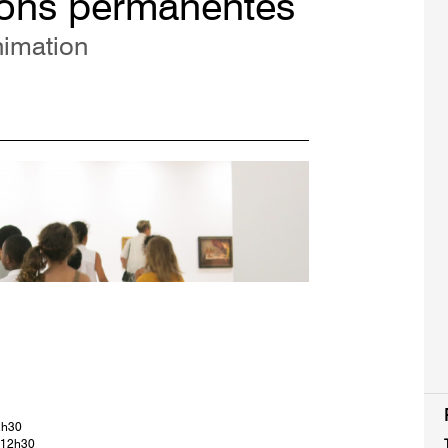
ions permanentes
nimation
2h30
à 12h30