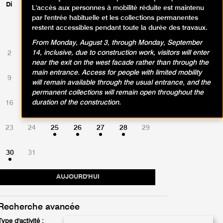
Di
Lu
Ma
Me
Je
Ve
Sa
L'accès aux personnes à mobilité réduite est maintenu
par l'entrée habituelle et les collections permanentes
restent accessibles pendant toute la durée des travaux.
1
From Monday, August 3, through Monday, September
14, inclusive, due to construction work, visitors will enter
2
3
4
5
6
7
8
near the exit on the west facade rather than through the
main entrance. Access for people with limited mobility
9
10
11
12
13
14
15
will remain available through the usual entrance, and the
permanent collections will remain open throughout the
duration of the construction.
16
17
18
19
20
21
22
23
24
25
26
27
28
29
30
31
AUJOURD'HUI
Recherche avancée
Type d'activité :