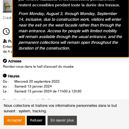
restent accessibles pendant toute la durée des travaux.
From Monday, August 3, through Monday, September
Crédit : Fabrice Gaboriau
14, inclusive, due to construction work, visitors will enter
near the exit on the west facade rather than through the
main entrance. Access for people with limited mobility
11h00
Durée
1h30
will remain available through the usual entrance, and the
Publics
permanent collections will remain open throughout the
Enfants / Ados
duration of the construction.
de 4 ans à 6 ans
Adresse
Rendez-vous dans le hall d'accueil du musée
Heures
Du :
Mercredi 20 septembre 2023
au :
Samedi 13 janvier 2024
Le :
Samedi 13 janvier 2024 de 11h00 à 12h30
Exposition Nicolas de Staël
Nous collectons et traitons vos informations personnelles dans le but
L’exposition souligne l’aspect éminemment physique de la pratique
suivant :
system, tracking
.
artistique de Staël et de sa sensibilité vis-à-vis de ce qui l’entoure. À son
ami René Char, pour lequel il réalise un ensemble de gravures sur bois,
Accepter
Refuser
En savoir plus
il écrit : « Tu m’as fait retrouver d’emblée la passion que j’avais, enfant,
pour les grands ciels, les feuilles en automne et toute la nostalgie d’un