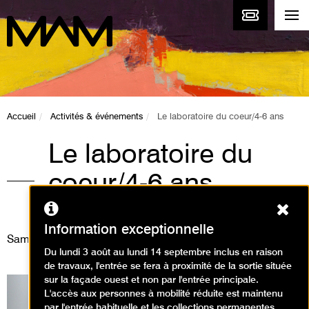
Accueil
Activités & événements
Le laboratoire du coeur/4-6 ans
Le laboratoire du
coeur/4-6 ans
Ferm
Animations / Visite animation
Information exceptionnelle
Samedi 13 janvier 2024
Du lundi 3 août au lundi 14 septembre inclus en raison
de travaux, l'entrée se fera à proximité de la sortie située
sur la façade ouest et non par l'entrée principale.
L'accès aux personnes à mobilité réduite est maintenu
par l'entrée habituelle et les collections permanentes