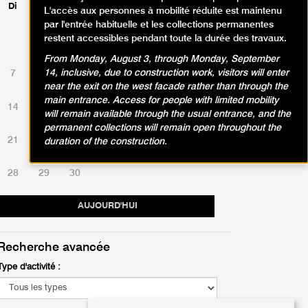
Di
Lu
Ma
Me
Je
Ve
Sa
L'accès aux personnes à mobilité réduite est maintenu
par l'entrée habituelle et les collections permanentes
restent accessibles pendant toute la durée des travaux.
1
2
3
4
5
6
From Monday, August 3, through Monday, September
14, inclusive, due to construction work, visitors will enter
7
8
9
10
11
12
13
near the exit on the west facade rather than through the
main entrance. Access for people with limited mobility
14
15
16
17
18
19
20
will remain available through the usual entrance, and the
permanent collections will remain open throughout the
21
22
23
24
25
26
27
duration of the construction.
28
29
30
AUJOURD'HUI
Recherche avancée
Type d'activité :