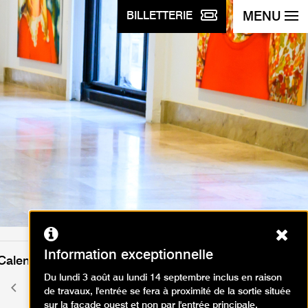
MENU
BILLETTERIE
Ferm
Information exceptionnelle
Calendrier des événements
Du lundi 3 août au lundi 14 septembre inclus en raison
juin 2026
Mois
Mois
de travaux, l'entrée se fera à proximité de la sortie située
précédent
suivant
sur la façade ouest et non par l'entrée principale.