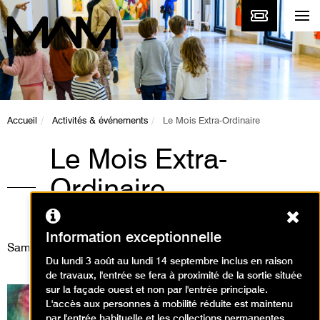
Accueil
Activités & événements
Le Mois Extra-Ordinaire
Le Mois Extra-
Ordinaire
Ferm
Événement
Information exceptionnelle
Samedi 13 juin 2015
Du lundi 3 août au lundi 14 septembre inclus en raison
de travaux, l'entrée se fera à proximité de la sortie située
sur la façade ouest et non par l'entrée principale.
L'accès aux personnes à mobilité réduite est maintenu
par l'entrée habituelle et les collections permanentes