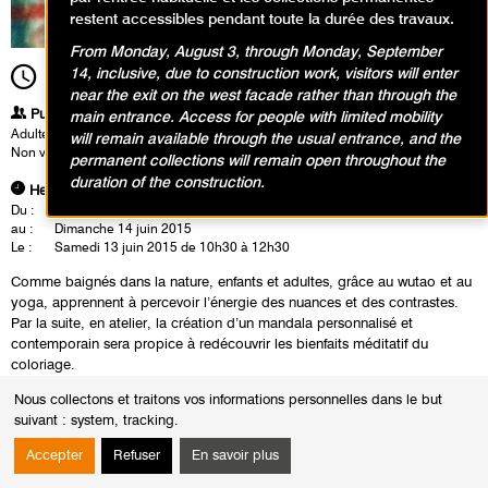
restent accessibles pendant toute la durée des travaux.
From Monday, August 3, through Monday, September
14, inclusive, due to construction work, visitors will enter
10h30
Durée
2h00
near the exit on the west facade rather than through the
Publics
main entrance. Access for people with limited mobility
Adultes
will remain available through the usual entrance, and the
Non voyants et malvoyants
permanent collections will remain open throughout the
duration of the construction.
Heures
Du :
Jeudi 14 mai 2015
au :
Dimanche 14 juin 2015
Le :
Samedi 13 juin 2015 de 10h30 à 12h30
Comme baignés dans la nature, enfants et adultes, grâce au wutao et au
yoga, apprennent à percevoir l’énergie des nuances et des contrastes.
Par la suite, en atelier, la création d’un mandala personnalisé et
contemporain sera propice à redécouvrir les bienfaits méditatif du
coloriage.
Nous collectons et traitons vos informations personnelles dans le but
ADULTES
suivant :
system, tracking
.
VISITES CONFÉRENCES EN LECTURE LABIALE pour les personnes
Accepter
Refuser
En savoir plus
sourdes et malentendantes
Sans réservation, Quel que soit le taux du handicap, accès aux