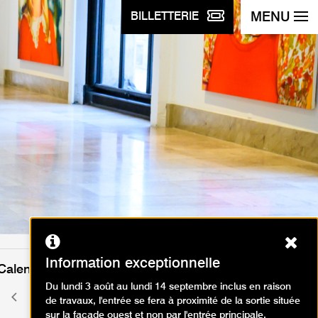
MENU
BILLETTERIE
Ferm
Information exceptionnelle
Calendrier des événements
Du lundi 3 août au lundi 14 septembre inclus en raison
juin 2026
Mois
Mois
de travaux, l'entrée se fera à proximité de la sortie située
précédent
suivant
sur la façade ouest et non par l'entrée principale.