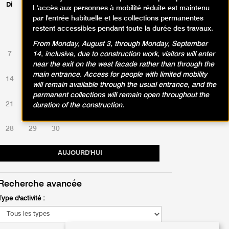
Di
Lu
Ma
Me
Je
Ve
Sa
L'accès aux personnes à mobilité réduite est maintenu
par l'entrée habituelle et les collections permanentes
restent accessibles pendant toute la durée des travaux.
1
2
3
4
5
6
From Monday, August 3, through Monday, September
7
8
9
10
11
12
13
14, inclusive, due to construction work, visitors will enter
near the exit on the west facade rather than through the
main entrance. Access for people with limited mobility
14
15
16
17
18
19
20
will remain available through the usual entrance, and the
permanent collections will remain open throughout the
21
22
23
24
25
26
27
duration of the construction.
28
29
30
AUJOURD'HUI
Recherche avancée
Type d'activité :