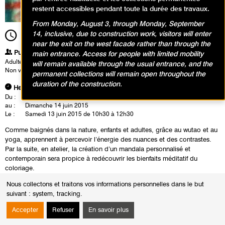
restent accessibles pendant toute la durée des travaux.
From Monday, August 3, through Monday, September
14, inclusive, due to construction work, visitors will enter
10h30
Durée
2h00
near the exit on the west facade rather than through the
Publics
main entrance. Access for people with limited mobility
Adultes
will remain available through the usual entrance, and the
Non voyants et malvoyants
permanent collections will remain open throughout the
duration of the construction.
Heures
Du :
Jeudi 14 mai 2015
au :
Dimanche 14 juin 2015
Le :
Samedi 13 juin 2015 de 10h30 à 12h30
Comme baignés dans la nature, enfants et adultes, grâce au wutao et au
yoga, apprennent à percevoir l’énergie des nuances et des contrastes.
Par la suite, en atelier, la création d’un mandala personnalisé et
contemporain sera propice à redécouvrir les bienfaits méditatif du
coloriage.
Nous collectons et traitons vos informations personnelles dans le but
ADULTES
suivant :
system, tracking
.
VISITES CONFÉRENCES EN LECTURE LABIALE pour les personnes
Accepter
Refuser
En savoir plus
sourdes et malentendantes
Sans réservation, Quel que soit le taux du handicap, accès aux