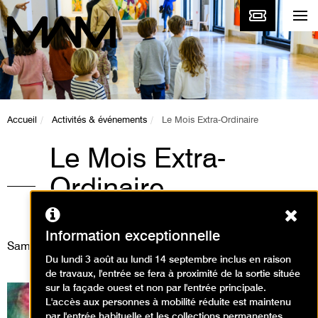
Accueil
Activités & événements
Le Mois Extra-Ordinaire
Le Mois Extra-
Ordinaire
Ferm
Événement
Information exceptionnelle
Samedi 13 juin 2015
Du lundi 3 août au lundi 14 septembre inclus en raison
de travaux, l'entrée se fera à proximité de la sortie située
sur la façade ouest et non par l'entrée principale.
L'accès aux personnes à mobilité réduite est maintenu
par l'entrée habituelle et les collections permanentes