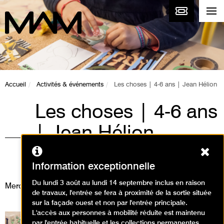
Accueil
Activités & événements
Les choses | 4-6 ans | Jean Hélion
Les choses | 4-6 ans
| Jean Hélion
Ferm
Visites, Animations / Visite
animation
Information exceptionnelle
Du lundi 3 août au lundi 14 septembre inclus en raison
Mercredi 29 mai 2024
de travaux, l'entrée se fera à proximité de la sortie située
sur la façade ouest et non par l'entrée principale.
L'accès aux personnes à mobilité réduite est maintenu
par l'entrée habituelle et les collections permanentes