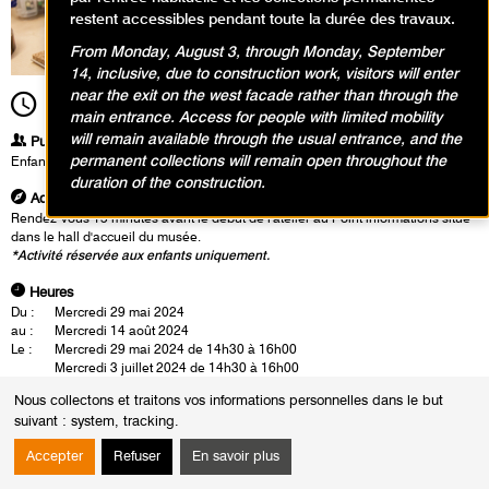
restent accessibles pendant toute la durée des travaux.
From Monday, August 3, through Monday, September
14, inclusive, due to construction work, visitors will enter
near the exit on the west facade rather than through the
14h30
Durée
1h30
main entrance. Access for people with limited mobility
will remain available through the usual entrance, and the
Publics
permanent collections will remain open throughout the
Enfants / Ados
duration of the construction.
Adresse
Rendez-vous 15 minutes avant le début de l'atelier au Point informations situé
dans le hall d'accueil du musée.
*Activité réservée aux enfants uniquement.
Heures
Du :
Mercredi 29 mai 2024
au :
Mercredi 14 août 2024
Le :
Mercredi 29 mai 2024 de 14h30 à 16h00
Mercredi 3 juillet 2024 de 14h30 à 16h00
Samedi 1 juin 2024 de 11h00 à 12h30
Nous collectons et traitons vos informations personnelles dans le but
Vendredi 12 juillet 2024 de 11h00 à 12h30
suivant :
system, tracking
.
Vendredi 19 juillet 2024 de 11h00 à 12h30
Mercredi 14 août 2024 de 11h00 à 12h30
Accepter
Refuser
En savoir plus
Jean Hélion veut peindre la réalité telle qu’elle est les objets les plus