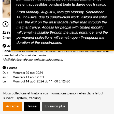
restent accessibles pendant toute la durée des travaux.
From Monday, August 3, through Monday, September
14, inclusive, due to construction work, visitors will enter
near the exit on the west facade rather than through the
11h00
Durée
1h30
main entrance. Access for people with limited mobility
will remain available through the usual entrance, and the
Publics
permanent collections will remain open throughout the
Enfants / Ados
duration of the construction.
Adresse
Rendez-vous 15 minutes avant le début de l'atelier au Point informations situé
dans le hall d'accueil du musée.
*Activité réservée aux enfants uniquement.
Heures
Du :
Mercredi 29 mai 2024
au :
Mercredi 14 août 2024
Le :
Mercredi 14 août 2024 de 11h00 à 12h30
Jean Hélion veut peindre la réalité telle qu’elle est les objets les plus
Nous collectons et traitons vos informations personnelles dans le but
banals, ceux que l’on croise plusieurs fois par jour et qui nous
suivant :
system, tracking
.
accompagnent tout au long de la journée. Les enfants les repèrent sur
les tableaux et se demandent si ces objets font aussi partie de leur
Accepter
Refuser
En savoir plus
quotidien. En atelier ils dessinent et découpent leurs objets les plus
familiers et les rangent dans leur boîte à trésors : les objets du matin ou