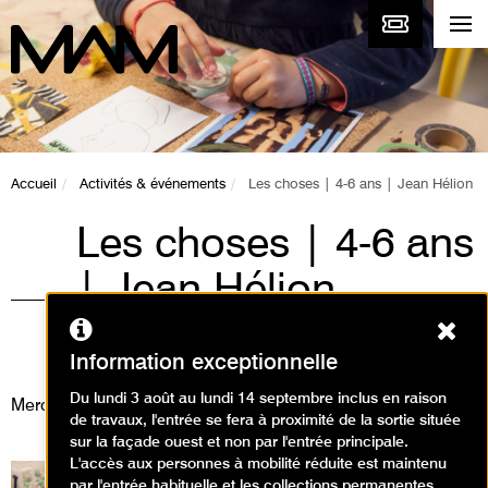
Accueil
Activités & événements
Les choses | 4-6 ans | Jean Hélion
Les choses | 4-6 ans
| Jean Hélion
Ferm
Visites, Animations / Visite
animation
Information exceptionnelle
Du lundi 3 août au lundi 14 septembre inclus en raison
Mercredi 14 août 2024
de travaux, l'entrée se fera à proximité de la sortie située
sur la façade ouest et non par l'entrée principale.
L'accès aux personnes à mobilité réduite est maintenu
par l'entrée habituelle et les collections permanentes