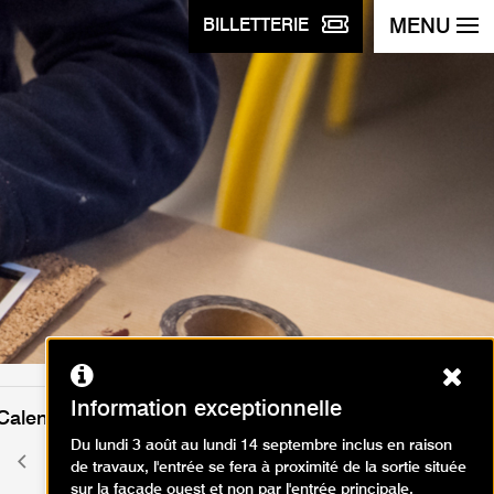
MENU
BILLETTERIE
Ferm
Information exceptionnelle
Calendrier des événements
Du lundi 3 août au lundi 14 septembre inclus en raison
juin 2026
Mois
Mois
de travaux, l'entrée se fera à proximité de la sortie située
précédent
suivant
sur la façade ouest et non par l'entrée principale.