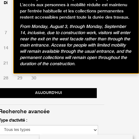
Di
Lu
Ma
Me
Je
Ve
Sa
L'accès aux personnes à mobilité réduite est maintenu
par l'entrée habituelle et les collections permanentes
restent accessibles pendant toute la durée des travaux.
1
2
3
4
5
6
From Monday, August 3, through Monday, September
7
8
9
10
11
12
13
14, inclusive, due to construction work, visitors will enter
near the exit on the west facade rather than through the
main entrance. Access for people with limited mobility
14
15
16
17
18
19
20
will remain available through the usual entrance, and the
permanent collections will remain open throughout the
21
22
23
24
25
26
27
duration of the construction.
28
29
30
AUJOURD'HUI
Recherche avancée
Type d'activité :