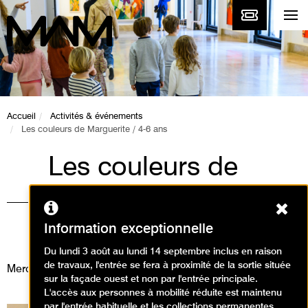
Accueil
Activités & événements
Les couleurs de Marguerite / 4-6 ans
Les couleurs de
Marguerite / 4-6 ans
Ferm
Animations / Atelier arts
Information exceptionnelle
plastiques
Du lundi 3 août au lundi 14 septembre inclus en raison
de travaux, l'entrée se fera à proximité de la sortie située
Mercredi 9 juillet 2025
sur la façade ouest et non par l'entrée principale.
L'accès aux personnes à mobilité réduite est maintenu
par l'entrée habituelle et les collections permanentes