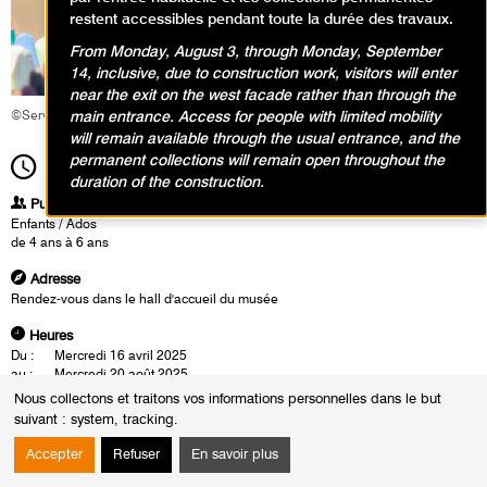
restent accessibles pendant toute la durée des travaux.
From Monday, August 3, through Monday, September
14, inclusive, due to construction work, visitors will enter
near the exit on the west facade rather than through the
main entrance. Access for people with limited mobility
©Service éducatif et culturel
will remain available through the usual entrance, and the
permanent collections will remain open throughout the
11h00
Durée
1h30
duration of the construction.
Publics
Enfants / Ados
de 4 ans à 6 ans
Adresse
Rendez-vous dans le hall d'accueil du musée
Heures
Du :
Mercredi 16 avril 2025
au :
Mercredi 20 août 2025
Le :
Mercredi 9 juillet 2025 de 11h00 à 12h30
Nous collectons et traitons vos informations personnelles dans le but
Mercredi 16 juillet 2025 de 11h00 à 12h30
suivant :
system, tracking
.
Mercredi 23 juillet 2025 de 11h00 à 12h30
Mercredi 13 août 2025 de 11h00 à 12h30
Accepter
Refuser
En savoir plus
Mercredi 20 août 2025 de 11h00 à 12h30